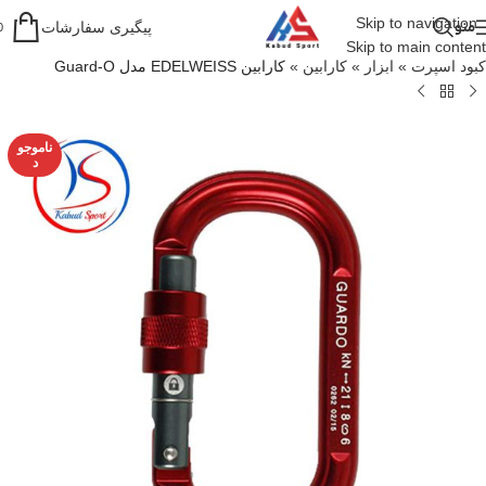
Skip to navigation
منو
پیگیری سفارشات
0
Skip to main content
کبود اسپرت
»
ابزار
»
کارابین
»
کارابین EDELWEISS مدل Guard-O
ناموجو
د