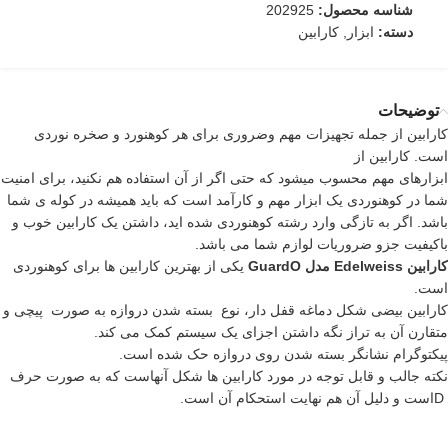
شناسه محصول:
202925
دسته:
ابزار
,
کارابین
توضیحات
کارابین از جمله تجهیزات مهم وضروری برای هر کوهنورد و صخره نوردی
است.
کارابین از
ابزارهای مهم محسوب میشود که حتی اگر از آن استفاده هم نکنید، برای امنیت
شما در کوهنوردی یک ابزار مهم و کارآمد است که باید همیشه در کوله ی شما
باشد. اگر به تازگی وارد رشته کوهنوردی شده اید، داشتن یک کارابین خوب و
باکیفیت جزو ضروریات لوازم شما می باشد.
کارابین Edelweiss مدل GuardO
یکی از بهترین کارابین ها برای کوهنوردی
است.
کارابین بیضی شکل دماغه قفل دار، نوع بسته شدن دروازه به صورت پیچی و
متقارن آن به تراز نگه داشتن اجزای یک سیستم کمک می کند.
پیکتوگرام نشانگر بسته شدن روی دروازه حک شده است.
نکته جالب و قابل توجه در مورد کارابین ها شکل آنهاست که به صورت حرف
Dاست و دلیل آن هم نهایت استحکام آن است.