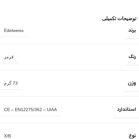
توضیحات تکمیلی
برند
Edelweiss
رنگ
قرمز
وزن
73 گرم
استاندارد
CE – EN12275/362 – UIAA
نوع
X/B