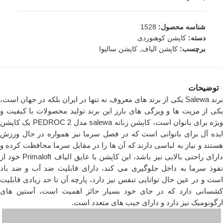
شناسه محصول:
1528
دسته:
کاپشن کوهنوردی
برچسب:
کاپشن الیاف
,
کاپشن سالیوا
توضیحات
برند Salewa یکی از برند های معروف نه تنها در ایران بلکه در جهان است،
یکی از مزیت ها و ویزگی های بارز این برند تولید محصولات با کیفیت و
ویژه برای بانوان است، کاپشن زنانه salewa مدل PEDROC 2 یک کاپشن
ایده آل برای بانوانی است که در فصل سرما نیز همواره در حال ورزش
هستند و نیاز به لباسی دارند که آن ها را در مقابل سرما محافظت کرده و
دارای راحتی بالایی نیز باشد، این کاپشن با عایق الیاف Primaloft خود از
نفوذ سرما به داخل جلوگیری می کند، دارای قابلیت ضد آب و ضد باد
است و در عین حال توانایی تنفس نیز دارد، پارچه آن تا حد زیادی قابلیت
کشسانی دارد که در جای خود بسیار حائز اهمیت است، آستین های
ارگونومیک نیز دارد و دارای جیب های متعدد است.