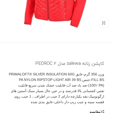
بزرگنمایی تصویر
کاپشن زنانه salewa مدل PEDROC 2
وزن 356 گرم-عایق PRIMALOFT® SILVER INSULATION 60G
FILL.BS-جنس PA NYLON RIPSTOP LIGHT AIR 39 BS
(100٪ PA)-ضد باد-ضد آب-قابلیت خشک شدن سریع-قابلیت
تفس-کشسانی بالا-قدرتمند و در عین حال بسیار سبک-آستین های
ارگونومیک-یقه یکپارچه-دارای 2 جیب در اطراف ، 1 جیب روی
قفسه سینه و جیب زیپ دار داخلی-عایق بندی شده
مقایسه