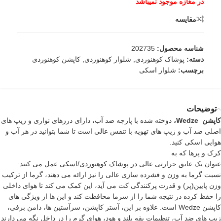
مقایسه
شناسه محصول:
202735
دسته:
پوشاک کوهنوردی
,
شلوار کوهنوردی
,
کاپشن کوهنوردی
برچسب:
شلوار اسکی
توضیحات
کاپشن
Wedze،
دوخته شده با پارچه ضد آب، دارای درزهای نواری و زیپ های
اصلی ضد آب و زیپ های تهویه با تنفس عالی است تا شما بتوانید در هر آب و
هوایی اسکی کنید.
کرک و پرها که به
عنوان یک عایق حرارتی عالی در پوشاک کوهنوردی/اسکی عمل می کنند:
نسبت گرما به وزن و فشرده سازی عالی را نیز ارائه می دهند، گرما از ترکیب
وزن پایین(پر) و قدرت پرکنندگی کت می آید، این کمک می کند تا هوای داخلی
را حفظ کرده در نتیجه شما را از سرما محافظت کند و این ها از ویژگی های
کاپشن Wedze است. علاوه بر این، آستر کاپشن، سرآستین ها، دامن برفی،
زیپ های ضد آب، تنظیمات یقه بلند و هود، هوای گرم را در داخل نگه می دارند