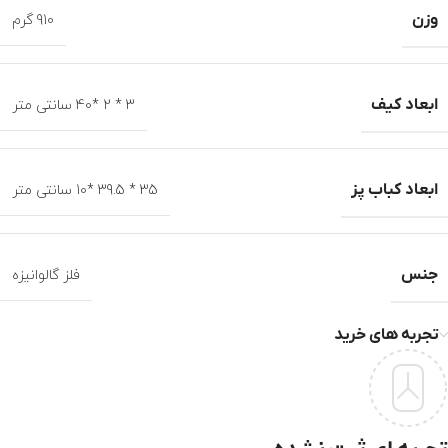
وزن
910 گرم
ابعاد کیف
3 * 2 *40 سانتی متر
ابعاد کباب پز
35 * 39.5 *10 سانتی متر
جنس
فلز گالوانیزه
تجربه های خرید