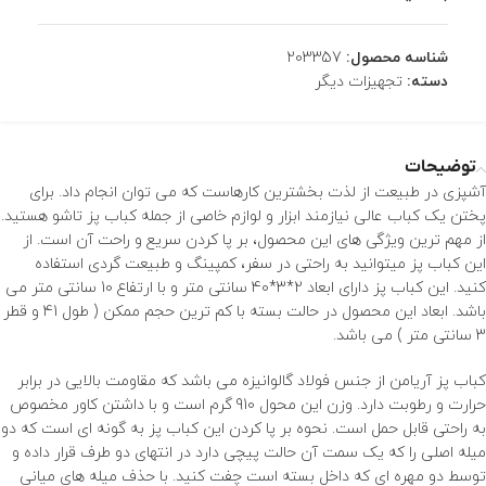
شناسه محصول:
203357
دسته:
تجهیزات دیگر
توضیحات
آشپزی در طبیعت از لذت بخشترین کارهاست که می توان انجام داد. برای
پختن یک کباب عالی نیازمند ابزار و لوازم خاصی از جمله کباب پز تاشو هستید.
از مهم ترین ویژگی های این محصول، بر پا کردن سریع و راحت آن است. از
این کباب پز میتوانید به راحتی در سفر، کمپینگ و طبیعت گردی استفاده
کنید. این کباب پز دارای ابعاد 2*3*40 سانتی متر و با ارتفاع 10 سانتی متر می
باشد. ابعاد این محصول در حالت بسته با کم ترین حجم ممکن ( طول 41 و قطر
3 سانتی متر ) می باشد.
کباب پز آریامن از جنس فولاد گالوانیزه می باشد که مقاومت بالایی در برابر
حرارت و رطوبت دارد. وزن این محول 910 گرم است و با داشتن کاور مخصوص
به راحتی قابل حمل است. نحوه بر پا کردن این کباب پز به گونه ای است که دو
میله اصلی را که یک سمت آن حالت پیچی دارد در انتهای دو طرف قرار داده و
توسط دو مهره ای که داخل بسته است چفت کنید. با حذف میله های میانی