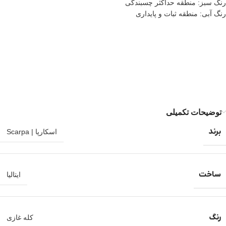
رنگ سبز: منطقه حداکثر چسبندگی
رنگ آبی: منطقه ثبات و پایداری
توضیحات تکمیلی
برند
اسکارپا | Scarpa
ساخت
ایتالیا
رنگ
کله غازی