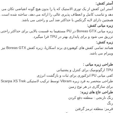
آستر کفش:
آستر این
کفش
از یک توری الاستیک که پا را بدون هیچ گونه انقباضی تکان می
دهد و تناسب کامل و انعطاف پذیری عالی را ارائه می دهد، ساخته شده است.
همچنین دارای لایه گرتکس با حداکثر ضد آبی و راحتی می باشد.
زیره میانی کفش:
زیره میانی Boreas GTX در PU مستقیما به قسمت بالایی برای حداکثر راحتی
تزریق می شود و برای پایداری بهتر در TPU قرا میگیرد.
زیره کفش:
همانند تمامی
کفش های کوهنوردی
برند اسکارپا، زیره کفش Boreas GTX نیز
ویبرام می باشد.
طراحی زیره میانی :
TPU ارگونومیک برای کنتزل و پشتیبانی
کفی میانی PU انژکتوری برای ثبات و بازگشت انرژی
طراحی منحصر به فرد زیره Vibram توسط ترکیب لاستیکی
XS Trek
Scarpa
برای سازگاری در هر نوع زمین
طراحی عاج های زیره:
رنگ نارنجی : منطقه دفع کردن
رنگ
قرمز: منطقه ترمز گرفتن