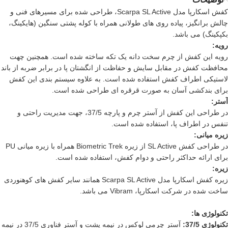
کفش اسکارپا مدل
Scarpa
SL Active، طراحی شده برای مسیرهای فنی و
چالش برانگیز، پیاده روی های طولانی همراه با کوله پشتی سنگین (هایکینگ،
بکپکینگ) می باشد.
رویه:
رویه این کفش از چرم سخت دانه یک تکه ساخته شده است. همچنین چهت
محافظت کفش در مقابل سایش و حفاظت از انگشتان پا در برابر ضربه از باند
لاستیکی اطراف کفش استفاده شده است. به علاوه سیستم بندی این
کفش
برای بندکشی آسان به صورت قرقره ای طراحی شده است.
آستر:
در طراحی این
کفش
از آستر چرم و پارچه 37/5، جهت مدیریت راحتی و
تنفس در اطراف پا، استفاده شده است.
زیره میانی:
در طراحی کفش SL Active از زیره
Biometric Trek همراه با زیره میانی PU
برای ارائه حداکثر راحتی و دوام کفش، استفاده شده است.
زیره:
زیره کفش
اسکارپا
مدل Scarpa SL Active همانند سایر
کفش های کوهنوردی
ساخت شده در شرکت اسکارپا، Vibram می باشد.
تکنولوژی ها:
تکنولوژی 37/5:
آستر چرمی لوکس در نیمه پشت و آستر فناوری 37/5 در نیمه