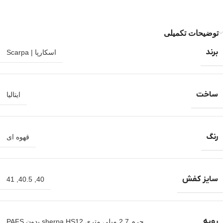
توضیحات تکمیلی
برند
اسکارپا | Scarpa
ساخت
ایتالیا
رنگ
قهوه ای
سایز کفش
41
,
40.5
,
40
رویه
چرم 2.7 میلی متری sherpa HS12 بدون PAFS