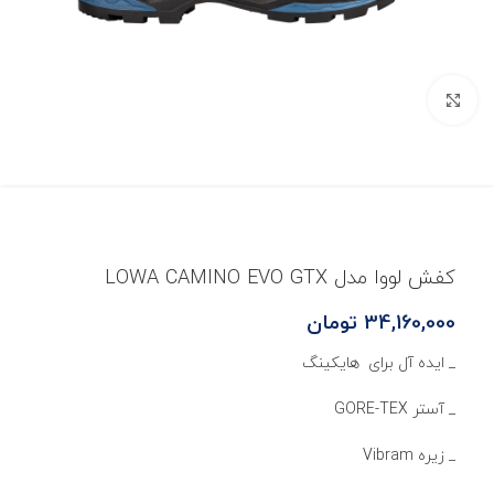
بزرگنمایی تصویر
کفش لووا مدل LOWA CAMINO EVO GTX
34,160,000
تومان
_ ایده آل برای هایکینگ
_ آستر GORE-TEX
_ زیره Vibram