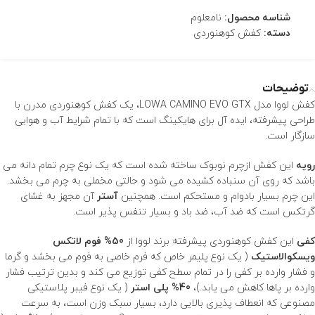
شناسه محصول:
نامعلوم
دسته:
کفش کوهنوردی
توضیحات
کفش لووا مدل
LOWA
CAMINO EVO GTX، یک کفش کوهنوردی مدرن با
طراحی پیشرفته، ایده آل برای هایکینگ است که با تمام شرایط آب و هوایی
سازگار است.
رویه
این کفش ازچرم نوبوک ساخته شده است که یک نوع چرم تمام دانه می
باشد که روی آن سنباده کشیده می شود و حالتی مخملی به چرم می بخشد.
این چرم بسیار بادوام و مستحکم است. همچنین
آستر
آن مجهز به غشای
گرتکس است که ضد آب، ضد باد و بسیار تنفس پذیر است.
کفی
این
کفش کوهنوردی
پیشرفته برند
لووا
از
50% فوم لاتکس
ویسکوالاستیک
( یک نوع پلیمر خاص که فرم خاصی به فوم می بخشد و گرما
و فشار وارده بر کفی را در تمام سطح کفی توزیع می کند و بدین ترتیب فشار
وارده بر پاها کاهش می یابد.)،
40% پلی استر
( یک نوع فیبر پلاستیکی
مصنوعی که انعطاف پذیری بالایی دارد، بسیار سبک وزن است، به سرعت