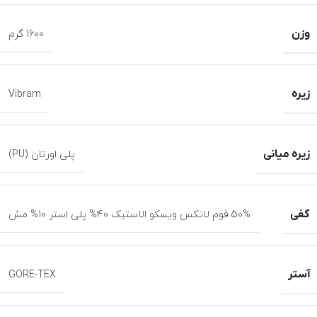
وزن
1600 گرم
زیره
Vibram
زیره میانی
پلی اورتان (PU)
کفی
50% فوم لاتکس ویسکو الاستیک 40% پلی استر 10% مش
آستر
GORE-TEX