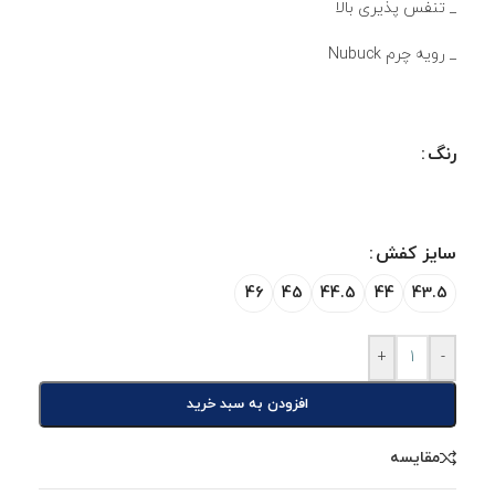
_ تنفس پذیری بالا
_ رویه چرم Nubuck
رنگ
سایز کفش
46
45
44.5
44
43.5
+
-
افزودن به سبد خرید
مقایسه