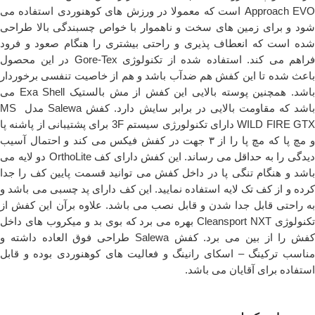
Approach EVO است که معمولا در ورزش های کوهنوردی استفاده می
شود و برای زمین های سخت و ناهموار با خواص چسبندگی بالا طراحی
شده است که انعطاف پذیری و راحتی بیشتری را هنگام صعود و فرود
فراهم می کند. استفاده شده از تکنولوژی Gore-Tex در این محصول
باعث شده تا این کفش هم ضدآب باشد و هم از خاصیت تنفسی برخوردار
باشد. همچنین پوسته بالایی این کفش از مش بالستیک Exa Shell می
باشد که مقاومت بالایی در برابر سایش دارد. کفش Salewa مدل MS
WILD FIRE GTX دارای تکنولورژی سیستم 3F برای پشتیبانی از پاشنه پا
و مچ پا که مچ پا را از ۳ جهت در کفش فیکس می کند و احتمال آسیب
دیدگی را به حداقل می رساند. این کفش دارای کف OrthoLite دو لایه می
باشد و هنگام تنگی پا در داخل کفش می توانید قسمت پایین کف را جدا
کرده و از کف تک لایه استفاده نمایید. این کف دارای پد چسبی می باشد و
به راحتی قابل جدا شدن و قابل نصب می باشد. علاوه برآن این کفش از
تکنولوژی Cleansport NXT بهره می برد که بوی بد و میکروب های داخل
کفش را از بین می برد. کفش Salewa طراحی فوق العاده داشته و
مناسب ترکینگ – اسکای رانینگ و فعالیت های کوهنوردی بوده و قابل
استفاده برای آقایان می باشد.