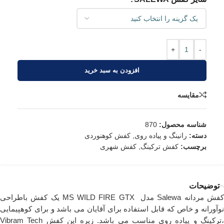
+
-
افزودن به سبد خرید
مقایسه
شناسه محصول:
870
دسته:
رانینگ و پیاده روی
,
کفش کوهنوردی
برچسب:
کفش ترکینگ
,
کفش شهری
توضیحات
کفش مردانه Salewa مدل MS WILD FIRE GTX یک کفش باطراحی
نوآورانه و خاص که قابل استفاده برای آقایان می باشد و برای کوهپیمایی
،ترکینگ و پیاده روی مناسب می باشد. زیره این کفش Vibram Tech