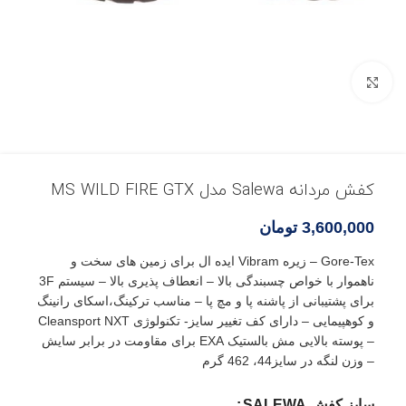
بزرگنمایی تصویر
کفش مردانه Salewa مدل MS WILD FIRE GTX
3,600,000
تومان
Gore-Tex – زیره Vibram ایده ال برای زمین های سخت و
ناهموار با خواص چسبندگی بالا – انعطاف پذیری بالا – سیستم 3F
برای پشتیبانی از پاشنه پا و مچ پا – مناسب ترکینگ،اسکای رانینگ
و کوهپیمایی – دارای کف تغییر سایز- تکنولوژی Cleansport NXT
– پوسته بالایی مش بالستیک EXA برای مقاومت در برابر سایش
– وزن لنگه در سایز44، 462 گرم
سایز کفش SALEWA