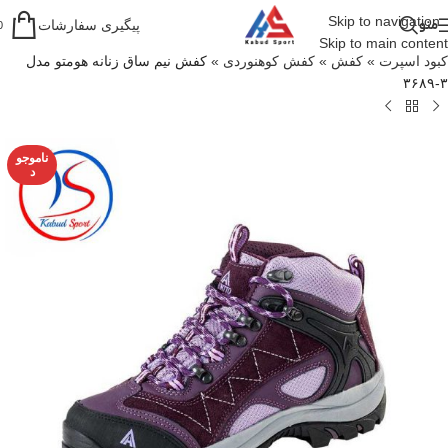
Skip to navigation
منو
پیگیری سفارشات
0
Skip to main content
کبود اسپرت
»
کفش
»
کفش کوهنوردی
»
کفش نیم ساق زنانه هومتو مدل
۳-۳۶۸۹
ناموجو
د