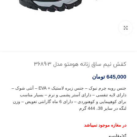
بزرگنمایی تصویر
کفش نیم ساق زنانه هومتو مدل 3-3689
645,000
تومان
جنس رویه چرم نبوک – جنس زیره لاستیک + EVA – آنتی شوک –
دارای لایه تنفسی – دارای آستر پشمی و نرم – بسیار مناسب
برای کوهپیمایی و کوهنوردی – دارای 6 ماه گارانتی تعویض – وزن
لنگه در سایز 38، 444 گرم
مقایسه