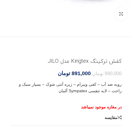
بزرگنمایی تصویر
کفش ترکینگ Kingtex مدل JILO
891,000
تومان
990,000
تومان
رویه ضد آب – کفی ویبرام – زیره آنتی شوک – بسیار سبک و
راحت – لایه تنفسی Sympatex آلمان
مقایسه