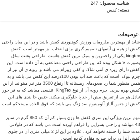
شناسه محصول:
247
دسته:
کفش
توضیحات
شاید از مهمترین ملزومات ورزش کوهنوردی کفش باشد و در این میان راحتی
کفش از همه ی آیتمهای تصمیم گیری برای انتخاب نیز مهمتر است. کفش
kingtex یکی از راحتترین و سبک ترین کفش هاست. طراحی پشت ساق
بصورت V شکل بوده که این طراحی راحتی مضاعفی به آن داده است. این
کفش دارای زیره ی آنتی شاک و کفی ویبرام می باشد و رویه ی آن نیز از
چرم نبوک است که باعث ضد آب بودن 100درصد این کفش می باشد و به
همین منظور شما رد صعودهای زمستانه تا ارتفاع 3500 متر نیز میتوانید از این
کفش بهره ببرید. چرم رویه آن از نوع KingTex تنفسی میباشد که به فراخور
تبادل هوایی از تعریق بیش از حد پا جلوگیری میکند. جنس جا بندی های این
کفش از جنس آلیاژ آلومینیوم ضد زنگ می باشد که فوق العاده مستحکم است
.
مهم ترین ویژگی این سری کفش ها وزن بسیار کم آن که 850 گرم در سایز
43 میباشد و راحتی بسزایی را فراهم آورده است می باشد که در طولانی
مدت شما را خسته نخواهد کرد . علاوه بر این لژ 2 میلی متری آن در جلوی
کفش آنرا در برابر ضربه مقاوم کرده است .