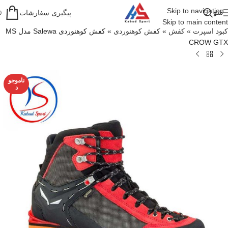
Skip to navigation
منو
پیگیری سفارشات
0
Skip to main content
کبود اسپرت
»
کفش
»
کفش کوهنوردی
»
کفش کوهنوردی Salewa مدل MS
CROW GTX
ناموجو
د