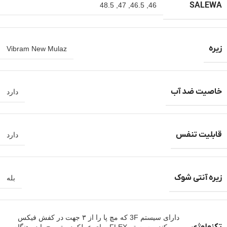
SALEWA
48.5
,
47
,
46.5
,
46
زیره
Vibram New Mulaz
خاصیت ضد آب
دارد
قابلیت تنفس
دارد
زیره آنتی شوک
بله
دارای سیستم 3F که مچ پا را از ۳ جهت در کفش فیکس
تکنولوژی
می کند – سیستم FLEX برای عملکرد بهتر مچ پا در هنگام