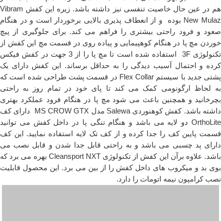
هم در عین حال خاصیت تنفسی نیز داشته باشد. زیره این کفش Vibram
New Mulaz بوده و از انعطاف پذیری بالایی برخوردار است و در هنگام
صعود و فرود راحتی بیشتری را فراهم می کند. برای جلوگیری از پیچ
خوردن مچ پا در هنگام کوهپیمایی و پیاده روی در قسمت مچ این کفش از
تکنولوژی 3F استفاده شده است تا مچ پا را از 3 جهت در کفش فیکس
کرده و احتمال آسیب دیدگی را به حداقل برساند. این کفش دارای یک
پشتی جدید با سیستم Flex Collar در قسمت پشت طراحی شده است که
به لحاظ ارگونومی کمک می کند تا پای خود در تمام روز به راحتی
بچرخانید و همچنین باعث می شود مچ پا در هنگام فرود عملکرد بهتری
داشته باشد. کفش کوهنوردی Salewa مدل MS CROW GTX دارای کف
OrthoLite دو لایه می باشد و هنگام تنگی پا در داخل کفش می توانید
قسمت پایین کف را جدا کرده و از کف تک لایه استفاده نمایید. این کف
دارای پد چسبی می باشد و به راحتی قابل جدا شدن و قابل نصب می
باشد. علاوه برآن این کفش از تکنولوژی Cleansport NXT بهره می برد که
بوی بد و میکروب های داخل کفش را از بین می برد. این محصول قابلیت
نصب کرامپون نیمه اتومات را دارد.