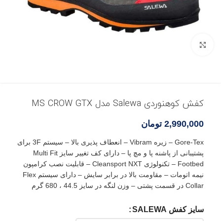
بزرگنمایی تصویر
کفش کوهنوردی Salewa مدل MS CROW GTX
2,990,000
تومان
Gore-Tex – زیره Vibram – انعطاف پذیری بالا – سیستم 3F برای
پشتیبانی از پاشنه پا و مچ پا – دارای کف تغییر سایز Multi Fit
Footbed – تکنولوژی Cleansport NXT – قابلیت نصب کرامپون
نیمه اتومات – مقاومت بالا در برابر سایش – دارای سیستم Flex
Collar در قسمت پشتی – وزن لنگه در سایز 44.5 ، 680 گرم
سایز کفش SALEWA