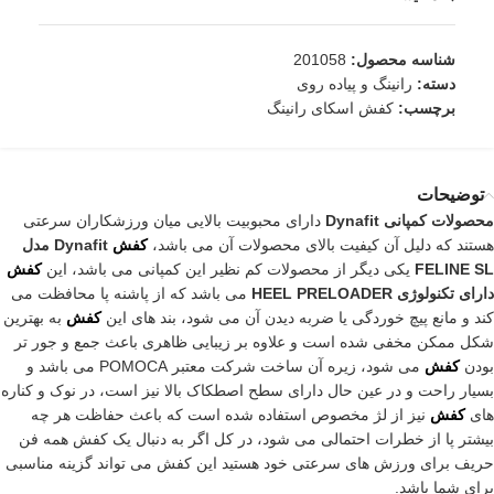
شناسه محصول:
201058
دسته:
رانینگ و پیاده روی
برچسب:
کفش اسکای رانینگ
توضیحات
محصولات کمپانی Dynafit
دارای محبوبیت بالایی میان ورزشکاران سرعتی
هستند که دلیل آن کیفیت بالای محصولات آن می باشد،
کفش
Dynafit مدل
FELINE SL
یکی دیگر از محصولات کم نظیر این کمپانی می باشد، این
کفش
دارای تکنولوژی HEEL PRELOADER
می باشد که از پاشنه پا محافظت می
کند و مانع پیچ خوردگی یا ضربه دیدن آن می شود، بند های این
کفش
به بهترین
شکل ممکن مخفی شده است و علاوه بر زیبایی ظاهری باعث جمع و جور تر
بودن
کفش
می شود، زیره آن ساخت شرکت معتبر POMOCA می باشد و
بسیار راحت و در عین حال دارای سطح اصطکاک بالا نیز است، در نوک و کناره
های
کفش
نیز از لژ مخصوص استفاده شده است که باعث حفاظت هر چه
بیشتر پا از خطرات احتمالی می شود، در کل اگر به دنبال یک کفش همه فن
حریف برای ورزش های سرعتی خود هستید این کفش می تواند گزینه مناسبی
برای شما باشد.