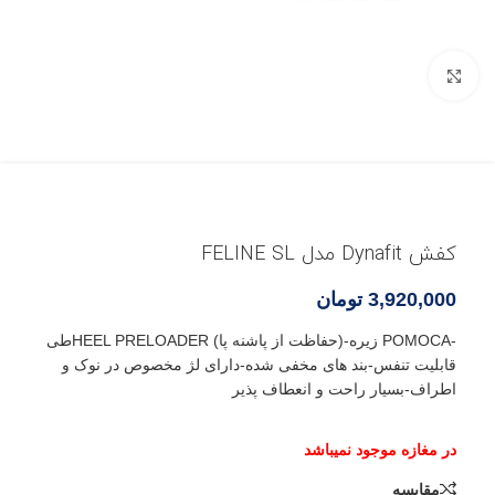
بزرگنمایی تصویر
کفش Dynafit مدل FELINE SL
3,920,000
تومان
طیHEEL PRELOADER (حفاظت از پاشنه پا)-زیره POMOCA-
قابلیت تنفس-بند های مخفی شده-دارای لژ مخصوص در نوک و
اطراف-بسیار راحت و انعطاف پذیر
مقایسه