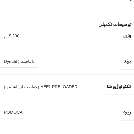
توضیحات تکمیلی
وزن
290 گرم
برند
داینافیت | Dynafit
تکنولوژی ها
HEEL PRELOADER (حفاظت از پاشنه پا)
زیره
POMOCA