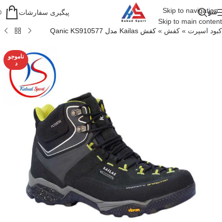
Skip to navigation
منو
پیگیری سفارشات
0
Skip to main content
کبود اسپرت
»
کفش
»
کفش Kailas مدل Qanic KS910577
ناموجو
د