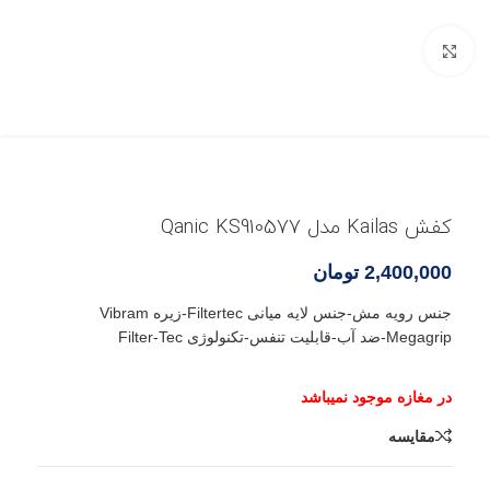
بزرگنمایی تصویر
کفش Kailas مدل Qanic KS910577
2,400,000
تومان
جنس رویه مش-جنس لایه میانی Filtertec-زیره Vibram
Megagrip-ضد آب-قابلیت تنفس-تکنولوژی Filter-Tec
مقایسه