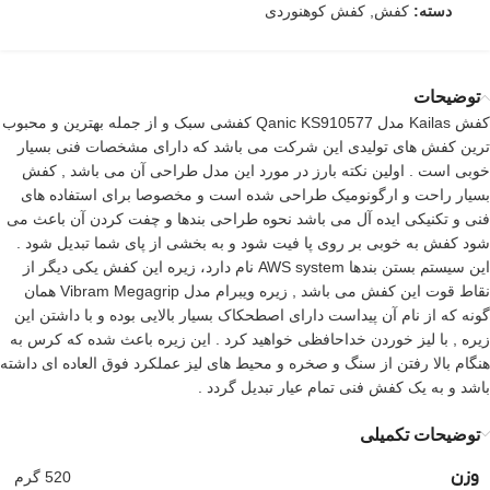
دسته:
کفش
,
کفش کوهنوردی
توضیحات
کفش Kailas مدل Qanic KS910577 کفشی سبک و از جمله بهترین و محبوب
ترین کفش های تولیدی این شرکت می باشد که دارای مشخصات فنی بسیار
خوبی است . اولین نکته بارز در مورد این مدل طراحی آن می باشد , کفش
بسیار راحت و ارگونومیک طراحی شده است و مخصوصا برای استفاده های
فنی و تکنیکی ایده آل می باشد نحوه طراحی بندها و چفت کردن آن باعث می
شود کفش به خوبی بر روی پا فیت شود و به بخشی از پای شما تبدیل شود .
این سیستم بستن بندها AWS system نام دارد، زیره این کفش یکی دیگر از
نقاط قوت این کفش می باشد , زیره ویبرام مدل Vibram Megagrip همان
گونه که از نام آن پیداست دارای اصطحکاک بسیار بالایی بوده و با داشتن این
زیره , با لیز خوردن خداحافظی خواهید کرد . این زیره باعث شده که کرس به
هنگام بالا رفتن از سنگ و صخره و محیط های لیز عملکرد فوق العاده ای داشته
باشد و به یک کفش فنی تمام عیار تبدیل گردد .
توضیحات تکمیلی
وزن
520 گرم