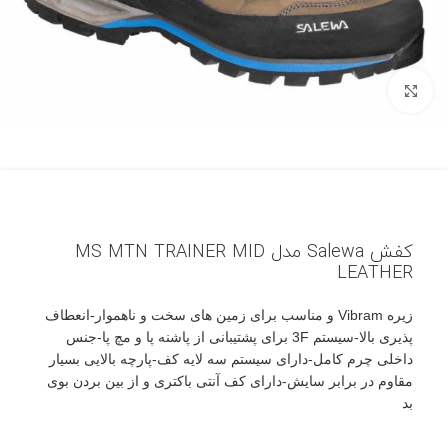
بزرگنمایی تصویر
کفش Salewa مدل MS MTN TRAINER MID
LEATHER
زیره Vibram و مناسب برای زمین های سخت و ناهموار-انعطاف
پذیری بالا-سیستم 3F برای پشتیبانی از پاشنه پا و مچ پا-جنس
داخلی چرم کامل-دارای سیستم سه لایه کف-پارچه بالایی بسیار
مقاوم در برابر سایش-دارای کف آنتی باکتری و از بین بردن بوی
بد