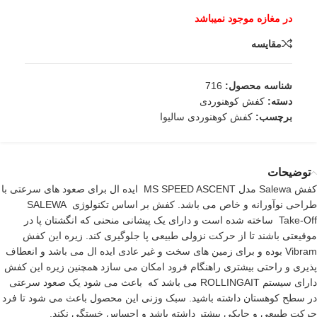
مقایسه
شناسه محصول:
716
دسته:
کفش کوهنوردی
برچسب:
کفش کوهنوردی سالیوا
توضیحات
کفش Salewa مدل MS SPEED ASCENT ایده ال برای صعود های سرعتی با
طراحی نوآورانه و خاص می باشد. کفش بر اساس تکنولوژی SALEWA
Take-Off ساخته شده است و دارای یک پیشانی منحنی که انگشتان پا در
موقیعتی باشند تا از حرکت نزولی طبیعی پا جلوگیری کند. زیره این کفش
Vibram بوده و برای زمین های سخت و غیر عادی ایده ال می باشد و انعطاف
پذیری و راحتی بیشتری راهنگام فرود امکان می سازد همچنین زیره این کفش
دارای سیستم ROLLINGAIT می باشد که باعث می شود یک صعود سرعتی
در سطح کوهستان داشته باشید. سبک وزنی این محصول باعث می شود تا فرد
حرکت طبیعی و چابکی بیشتر داشته باشد و احساس خستگی نکند.