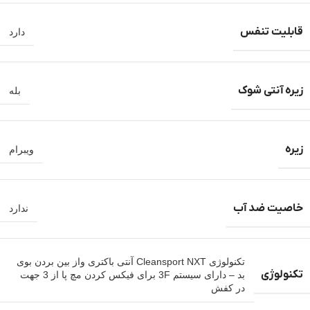
قابلیت تنفس
دارد
زیره آنتی شوک
بله
زیره
ویبرام
خاصیت ضد آب
ندارد
تکنولوژی Cleansport NXT آنتی باکتری واز بین بردن بوی
تکنولوژی
بد – دارای سیستم 3F برای فیکس کردن مچ پا از 3 جهت
در کفش