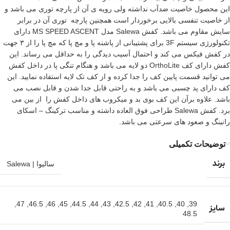
این محصول خاصیت ضدآب نداشته ولی رویه ی آن از پارچه توری می باشد و
از خاصیت تنفسی بالایی برخوردار است همچنین پارچه توری آن در برابر
سایش مقاوم می باشد. کفش Salewa مدل MS SPEED ASCENT دارای
تکنولورژی سیستم 3F برای پشتیبانی از پاشنه پا و مچ پا که مچ پا را از ۳ جهت
در کفش فیکس می کند و احتمال آسیب دیدگی را به حداقل می رساند. این
کفش دارای کف OrthoLite دو لایه می باشد و هنگام تنگی پا در داخل کفش
می توانید قسمت پایین کف را جدا کرده و از کف تک لایه استفاده نمایید. این
کف دارای پد چسبی می باشد و به راحتی قابل جدا شدن و قابل نصب می
باشد. علاوه برآن این کف بوی بد و میکروب های داخل کفش را از بین می
برد. کفش Salewa طراحی فوق العاده داشته و مناسب ترکینگ – اسکای
رانینگ و صعود های سرعتی می باشد.
توضیحات تکمیلی
برند
سالیوا | Salewa
,
47
,
46.5
,
46
,
45
,
44.5
,
44
,
43
,
42.5
,
42
,
41
,
40.5
,
40
,
39
سایز
48.5