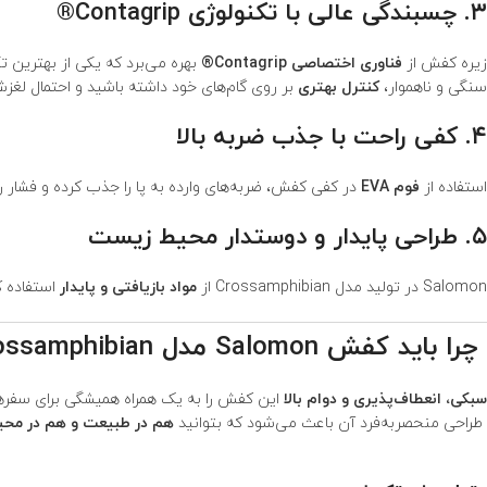
۳. چسبندگی عالی با تکنولوژی Contagrip®
زیره کفش از
فناوری اختصاصی Contagrip®
بهره می‌برد که یکی از بهترین 
سنگی و ناهموار،
کنترل بهتری
بر روی گام‌های خود داشته باشید و احتمال لغز
۴. کفی راحت با جذب ضربه بالا
استفاده از
فوم EVA
در کفی کفش، ضربه‌های وارده به پا را جذب کرده و فشار
۵. طراحی پایدار و دوستدار محیط زیست
Salomon در تولید مدل Crossamphibian از
مواد بازیافتی و پایدار
استفاده ک
چرا باید
کفش Salomon مدل Crossamphibian
سبکی، انعطاف‌پذیری و دوام بالا
این کفش را به یک همراه همیشگی برای سفرها
طراحی منحصربه‌فرد آن باعث می‌شود که بتوانید
هم در طبیعت و هم در مح