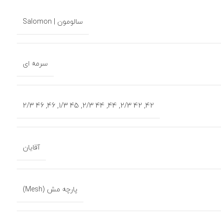
سالومون | Salomon
سرمه ای
46 2/3
,
46
,
45 1/3
,
44 2/3
,
44
,
42 2/3
,
42
آقایان
پارچه مش (Mesh)