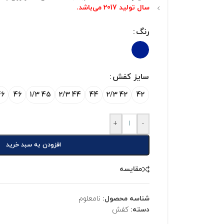
سال تولید 2017 می‌باشد.
رنگ
سایز کفش
 2/3
46
45 1/3
44 2/3
44
42 2/3
42
+
-
افزودن به سبد خرید
مقایسه
شناسه محصول:
نامعلوم
دسته:
کفش