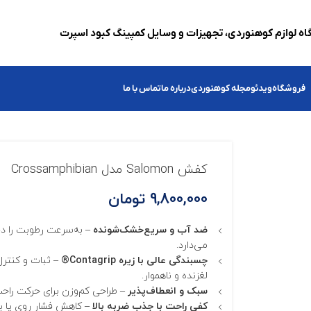
ه لوازم کوهنوردی، تجهیزات و وسایل کمپینگ کبود اسپرت
فروشگاه
ویدئو
مجله کوهنوردی
درباره ما
تماس با ما
کفش Salomon مدل Crossamphibian
9,800,000
تومان
ضد آب و سریع‌خشک‌شونده
– به‌سرعت رطوبت را دف
می‌دارد.
چسبندگی عالی با زیره Contagrip®
– ثبات و کنترل
لغزنده و ناهموار.
سبک و انعطاف‌پذیر
– طراحی کم‌وزن برای حرکت راح
کفی راحت با جذب ضربه بالا
– کاهش فشار روی پا بر