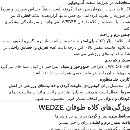
محافظت در شرایط سخت آب‌و‌هوایی
اگر تا به حال در طوفان سرد قرار گرفته باشید، حتماً احساس سوزش و سرما
در صورت را تجربه کرده‌اید. این حس نه‌تنها آزاردهنده، بلکه
خطرناک
نیز
هست. با استفاده از کلاه طوفان WEDZE، می‌توانید از سرمازدگی پیشگیری
کنید.
جنس نرم و راحت
این کلاه از
پلار 100٪ پلی‌استر
ساخته شده که بسیار
نرم، گرم و لطیف
است.
به‌علاوه، قابلیت تنفس بالای این پارچه باعث
عدم تعریق
و
احساس راحتی
در
هنگام فعالیت‌های ورزشی می‌شود.
سبک و کم‌حجم
کلاه WEDZE با طراحی
جمع‌وجور و سبک
، به‌راحتی در کیف شما جای می‌گیرد
و می‌توانید آن را در هر ماجراجویی همراه خود داشته باشید.
کاربرد چندمنظوره
این محصول برای
کوهنوردی، طبیعت‌گردی و فعالیت‌های ورزشی در فصل
سرما
ایده‌آل است. همچنین به دلیل طراحی راحت و اندازه مناسب، برای
کودکان و بانوان
نیز انتخاب بسیار خوبی محسوب می‌شود.
ویژگی‌های کلاه طوفان WEDZE
محافظ بینی، سر و گردن
در برابر باد و سرما
بافت بسیار نرم و لطیف
برای راحتی بیشتر
سبک و کم‌حجم
، مناسب برای حمل در کوله‌پشتی