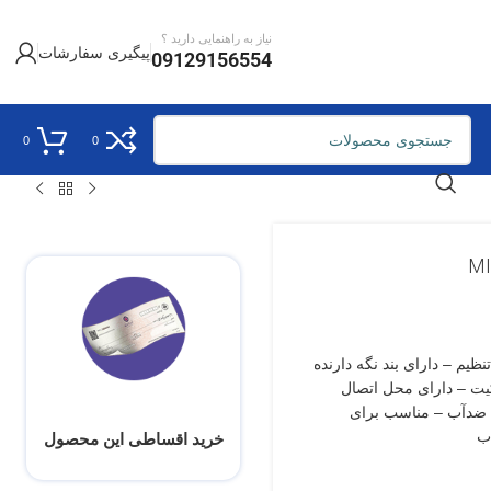
نیاز به راهنمایی دارید ؟
پیگیری سفارشات
09129156554
0
0
ل تنظیم – دارای بند نگه دارنده
یت – دارای محل اتصال
کارابین و ابزارهای کوچک – دارای زیپ AquaGuard ضدآب – مناسب برای
خرید اقساطی این محصول
ب