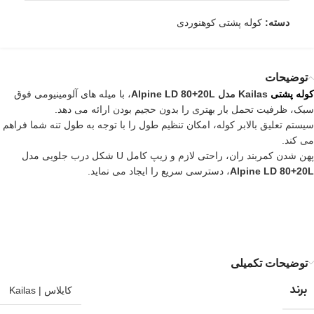
دسته:
کوله پشتی کوهنوردی
توضیحات
کوله پشتی
Kailas مدل Alpine LD 80+20L
، با میله های آلومینیومی فوق
سبک، ظرفیت تحمل بار بهتری را بدون حجیم بودن ارائه می دهد.
سیستم تعلیق بالابر کوله، امکان تنظیم طول را با توجه به طول تنه شما فراهم
می کند.
پهن شدن کمربند ران، راحتی لازم و زیپ کامل U شکل درب جلویی مدل
Alpine LD 80+20L
، دسترسی سریع را ایجاد می نماید.
توضیحات تکمیلی
برند
کایلاس | Kailas