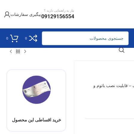
نیاز به راهنمایی دارید ؟
پیگیری سفارشات
09129156554
0
0
ار سبک – قابلیت نصب باتوم و
خرید اقساطی این محصول