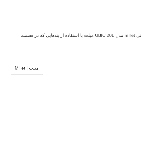
کوهنوردان و یا صخره نوردان نیاز به کوله‌پشتی مناسبی دارند تا به آن‌ها دسترسی سریعتری به وسایل و تجهیزات مورد نیاز‌شان در زمان ورزش بدهد. کوله پشتی millet مدل UBIC 20L میلت با استفاده از بندهایی که در قسمت
میلت | Millet