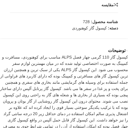
مقایسه
شناسه محصول:
728
دسته:
کپسول گاز کوهنوردی
توضیحات
کپسول گاز 110 گرمی چهار فصل ALPS مناسب برای کوهنوردی، مسافرت و
کمپینگ به صورت اختصاصی تولید شده که در میان مهمترین لوازم سفر
محسوب می شود. این کپسول گاز ALPS یکی از سبک ترین و همچنین ارزان
ترین کپسول گاز های مسافرتی و کمپینگ بوده که دارای کاربرد های فراوانی از
جمله استفاده برای وسیله های گرمایشی مانند بخاری های سفری و همچنین
برای پخت و پز غذا در سفر ها می باشد. کپسول گاز پرتابل آلپس دارای ساختار
پیچی بوده که بسیاری از بخاری ها و شعله های گاز به راحتی روی این کپسول
نصب می شوند. محتوای درون این کپسول گاز روشنایی از گاز بوتان و پروپان
بوده که با ترکیب یکدیگر سوختی بسیار قوی را ایجاد کرده اند که علاوه بر
اشتعال پذیری سالم امکان استفاده در دمای حداقل زیر 20 درجه سانتی گراد
را نیز خواهد داشت. این کپسول گاز قابل حمل آلپس در واقع کپسول گازی
چهار فصل بوده که امکان استفاده از آن را در تمامی شرایط جوی به مصرف