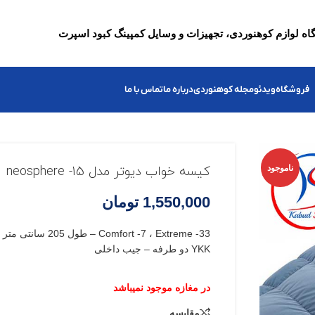
ه لوازم کوهنوردی، تجهیزات و وسایل کمپینگ کبود اسپرت
فروشگاه
ویدئو
مجله کوهنوردی
درباره ما
تماس با ما
ناموجود
کیسه خواب دیوتر مدل neosphere -15
1,550,000
تومان
mfort -7 ، Extreme -33
YKK دو طرفه – جیب داخلی
مقایسه