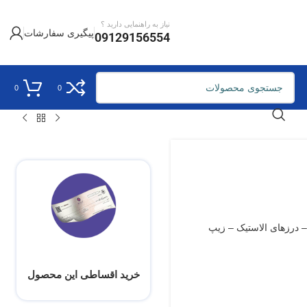
نیاز به راهنمایی دارید ؟
پیگیری سفارشات
09129156554
0
0
Co – طول 205 سانتی متر – درزهای الاستیک – زیپ
خرید اقساطی این محصول