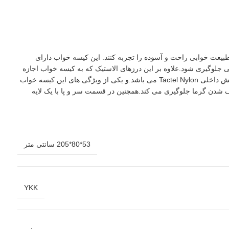
هند در دل طبیعت خوابی راحت و آسوده را تجربه کنند. این کیسه ‌خواب دارای
ی جلوگیری شود.علاوه بر این درزهای الاستیک که به کیسه خواب اجازه
می دهد تا 25% عریض تر شود. این کیسه خواب یک مدل جدید از کیسه خواب با کیفیت عالی است.پوسته بیرونی نایلون Deuter-Diamond 30D است و پوشش داخلی Tactel Nylon می باشد.و یکی از ویژگی های این کیسه خواب
ف شدن گرما جلوگیری می کند.همچنین در قسمت سر و پا با یک لایه
53*80*205 سانتی متر
YKK