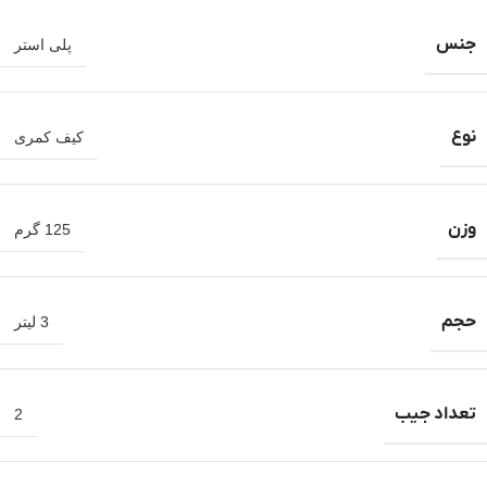
جنس
پلی استر
نوع
کیف کمری
وزن
125 گرم
حجم
3 لیتر
تعداد جیب
2