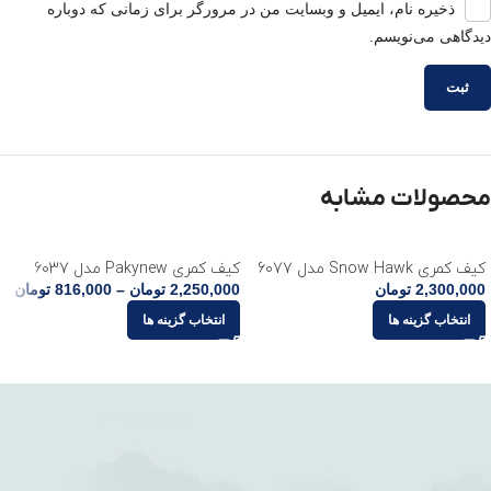
ذخیره نام، ایمیل و وبسایت من در مرورگر برای زمانی که دوباره
دیدگاهی می‌نویسم.
محصولات مشابه
کیف کمری Snow Hawk مدل 6077
کیف کمری Pakynew مدل 6037
2,300,000
تومان
2,250,000
تومان
–
816,000
تومان
انتخاب گزینه ها
انتخاب گزینه ها