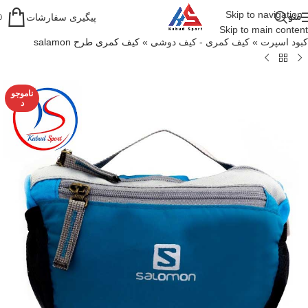
Skip to navigation
منو
پیگیری سفارشات
0
Skip to main content
کبود اسپرت
»
کیف کمری - کیف دوشی
»
کیف کمری طرح salamon
ناموجو
د