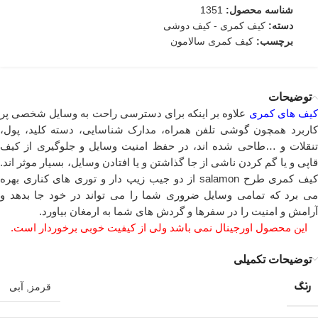
شناسه محصول:
1351
دسته:
کیف کمری - کیف دوشی
برچسب:
کیف کمری سالامون
توضیحات
یف های کمری
علاوه بر اینکه برای دسترسی راحت به وسایل شخصی پر
کاربرد همچون گوشی تلفن همراه، مدارک شناسایی، دسته کلید، پول،
تنقلات و …طاحی شده اند، در حفظ امنیت وسایل و جلوگیری از کیف
قاپی و یا گم کردن ناشی از جا گذاشتن و یا افتادن وسایل، بسیار موثر اند.
کیف کمری طرح salamon از دو جیب زیپ دار و توری های کناری بهره
می برد که تمامی وسایل ضروری شما را می تواند در خود جا بدهد و
آرامش و امنیت را در سفرها و گردش های شما به ارمغان بیاورد.
این محصول اورجینال نمی باشد ولی از کیفیت خوبی برخوردار است.
توضیحات تکمیلی
رنگ
قرمز
,
آبی