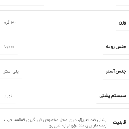
وزن
180 گرم
جنس رویه
Nylon
جنس آستر
پلی استر
سیستم پشتی
توری
پشتی ضد تعریق، دارای محل مخصوص قرار گیری قمقمه، جیب
قابلیت
زیپ دار روی بند برای لوازم ضروری