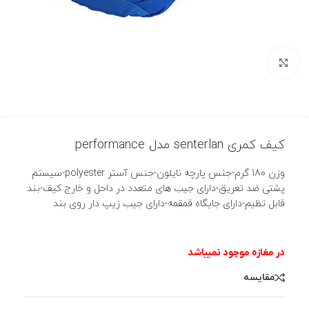
بزرگنمایی تصویر
کیف کمری senterlan مدل performance
وزن 180 گرم-جنس پارچه نایلون-جنس آستر polyester-سیستم
پشتی ضد تعریق-دارای جیب های متعدد در داحل و خارج کیف-بند
قابل تظیم-دارای جایگاه قمقمه-دارای جیب زیپ دار روی بند
مقایسه