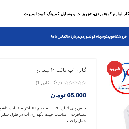
ه لوازم کوهنوردی، تجهیزات و وسایل کمپینگ کبود اسپرت
فروشگاه
ویدئو
مجله کوهنوردی
درباره ما
تماس با ما
ناموجود
گالن آب تاشو 10 لیتری
(دیدگاه کاربر
1
)
65,000
تومان
جنس پلی اتیلن LDPE – حجم 10 لی
مسافرت – مناسب جهت نگهداری آب در طول سفر و
حمل راحت