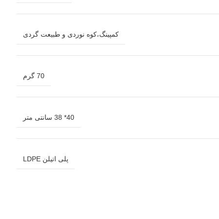
کمپینگ،کوه نوردی و طبیعت گردی
70 گرم
40* 38 سانتی متر
پلی اتیلن LDPE