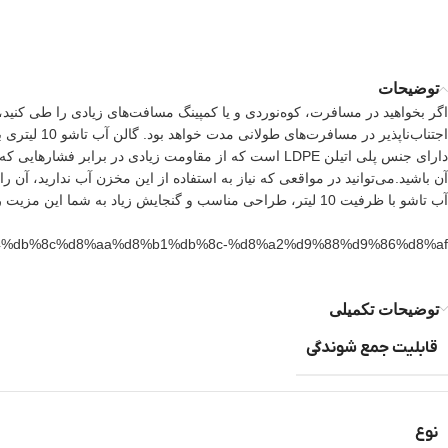
توضیحات
اگر بخواهید در مسافرت، کوه‌نوردی و یا کمپینگ مسافت‌های زیادی را طی کنید
اجتناب‌نا‌
دارای جنس پلی اتیلن LDPE است که از مقاومت زیادی در ب
آن باشید.می‌توانید در مواقعی که نیاز به استفاده از این مخزن آب ندارید، آن 
آب تاشو با ظرفیت 10 لیتر، طراحی مناسب و گنجایش زیاد به شما این مزیت را می‌دهد تا با استفاده از آن راحتی بیشتری را در زمان مسافرت و یا کمپینگ تجربه کنید.
%84%db%8c%d8%aa%d8%b1%db%8c-%d8%a2%d9%88%d9%86%d8%af/
توضیحات تکمیلی
قابلیت جمع شوندگی
نوع