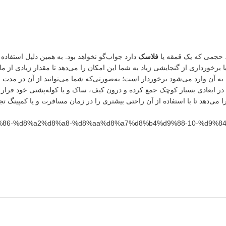
، حجمی که یک قمقه یا
فلاسک
دارد جواب‌گو نخواهد بود. به همین دلیل استفاد
پذیر در مسافرت‌های طولانی مدت خواهد بود. گالن آب تاشو 10 لیتری با برخورداری از گنجایشی زیاد به شما این امکان 
رابر فشارهایی که به آن وارد می‌شود برخوردار است؛ به‌صورتی‌که شما می‌توانید از آن د
را در ابعادی بسیار کوچک جمع کرده و درون کیف، ساک و یا کوله‌پشتی خود قرار 
84%d9%86-%d8%a2%d8%a8-%d8%aa%d8%a7%d8%b4%d9%88-10-%d9