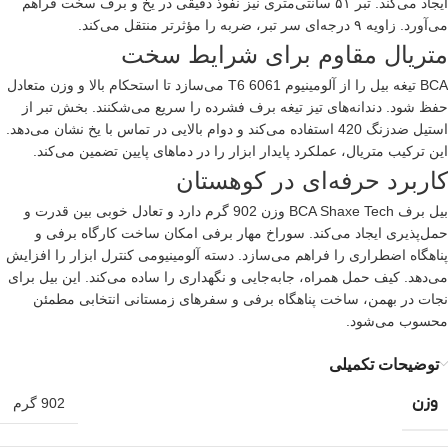
ایجاد می‌کند. تبر ۵۱ سانتی‌متری نیز نفوذ دقیقی در یخ و برف سخت فراهم
می‌آورد. زاویه ۹ درجه‌ای سر تبر، ضربه را مؤثرتر منتقل می‌کند.
متریال مقاوم برای شرایط سخت
BCA تیغه بیل را از آلومینیوم 6061 T6 می‌سازد تا استحکام بالا و وزن متعادل
حفظ شود. دندانه‌های تیز تیغه برف فشرده را سریع می‌شکنند. بخش تبر از
استیل ضدزنگ 420 استفاده می‌کند و دوام بالایی در تماس با یخ نشان می‌دهد.
این ترکیب متریال، عملکرد پایدار ابزار را در دماهای پایین تضمین می‌کند.
کاربرد حرفه‌ای در کوهستان
بیل برف BCA Shaxe Tech وزن 902 گرم دارد و تعادل خوبی بین قدرت و
حمل‌پذیری ایجاد می‌کند. سوراخ مهار برفی امکان ساخت کارگاه برفی و
پناهگاه اضطراری را فراهم می‌سازد. دسته آلومینیومی کنترل ابزار را افزایش
می‌دهد. کیف حمل همراه، جابه‌جایی و نگهداری را ساده می‌کند. این بیل برای
نجات در بهمن، ساخت پناهگاه برفی و سفرهای زمستانی انتخابی مطمئن
محسوب می‌شود.
توضیحات تکمیلی
وزن
902 گرم