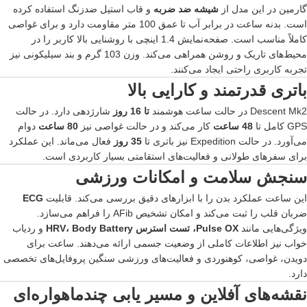
گارمین در این مدل از
شیشه ضد ضربه
و قاب استیل ضدزنگ استفاده کرده
است. بدنه ساعت در برابر آب تا عمق 100 متر مقاومت دارد و برای غواصی
کاملاً مناسب است. صفحه‌نمایش 1.4 اینچی با روشنایی بالا کاربر را در
محیط‌های تاریک و روشن همراهی می‌کند. وزن 103 گرم و بند سیلیکونی نیز
تجربه کاربری راحتی ایجاد می‌کنند.
باتری قدرتمند و کارایی بالا
Descent Mk2 در حالت ساعت هوشمند
تا 16 روز
شارژدهی دارد. در حالت
GPS کامل تا
48 ساعت
کار می‌کند و در حالت غواصی نیز
80 ساعت
دوام
می‌آورد. در حالت Expedition نیز باتری تا
35 روز
فعال می‌ماند. این عملکرد
برای سفرهای طولانی و فعالیت‌های استقامتی بسیار کاربردی است.
سنجش سلامت و امکانات ورزشی
این ساعت عملکرد بدن را با ابزارهای دقیق بررسی می‌کند. قابلیت
ECG
ضربان قلب را ثبت می‌کند و امکان تشخیص AFib را فراهم می‌سازد.
ویژگی‌هایی مانند
Pulse OX، تست استرس HRV، Body Battery
و ردیاب
خواب نیز اطلاعات کاملی از وضعیت جسمی ارائه می‌دهند. ساعت برای
دویدن، غواصی، کوهنوردی و فعالیت‌های ورزشی سنگین پروفایل‌های تخصصی
دارد.
نقشه‌های آفلاین و مسیر یابی چندماهواره‌ای