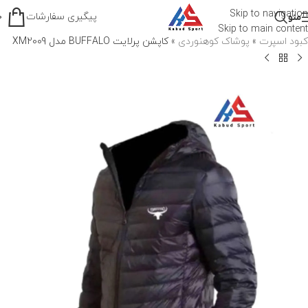
Skip to navigation
پیگیری سفارشات
منو
0
Skip to main content
کبود اسپرت
»
پوشاک کوهنوردی
»
کاپشن پرلايت BUFFALO مدل XM2009