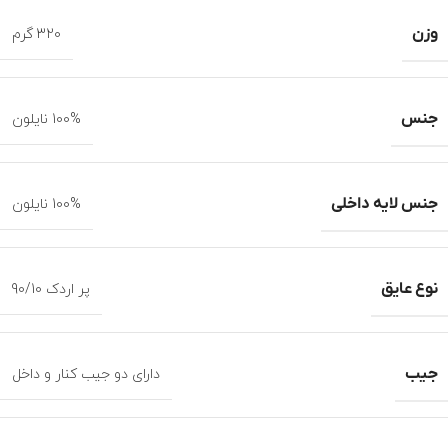
وزن
320 گرم
جنس
100% نایلون
جنس لایه داخلی
100% نایلون
نوع عایق
پر اردک 90/10
جیب
دارای دو جیب کنار و داخل