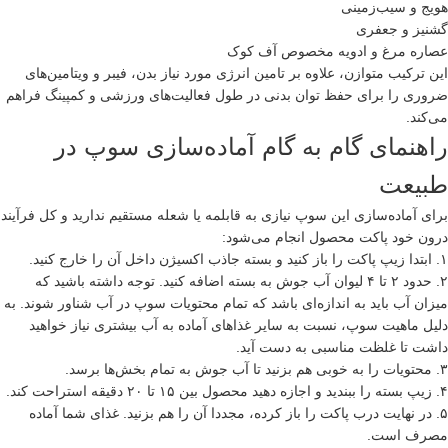
هویج و سیب‌زمینی
گشنیز و جعفری
عصاره مرغ و ادویه مخصوص آف کوک
این ترکیب متوازن، علاوه بر تامین انرژی مورد نیاز بدن، فیبر و ویتامین‌های
ضروری را برای حفظ توان بدنی در طول فعالیت‌های ورزشی و کمپینگ فراهم
می‌کند.
راهنمای گام به گام آماده‌سازی سوپ در
طبیعت
برای آماده‌سازی این سوپ نیازی به قابلمه یا شعله مستقیم ندارید و کل فرآیند
درون خود پاکت محصول انجام می‌شود:
۱. ابتدا زیپ پاکت را باز کنید و بسته جاذب اکسیژن داخل آن را خارج کنید.
۲. حدود ۲ تا ۴ لیوان آب جوش به بسته اضافه کنید. توجه داشته باشید که
میزان آب باید به اندازه‌ای باشد که تمام محتویات سوپ در آب شناور شوند. به
دلیل ماهیت سوپ، نسبت به سایر غذاهای آماده به آب بیشتری نیاز خواهید
داشت تا غلظت مناسبی به دست آید.
۳. محتویات را به خوبی هم بزنید تا آب جوش به تمام بخش‌ها برسد.
۴. زیپ بسته را ببندید و اجازه دهید محصول بین ۱۵ تا ۲۰ دقیقه استراحت کند.
۵. در نهایت درب پاکت را باز کرده، مجددا آن را هم بزنید. غذای شما آماده
مصرف است.