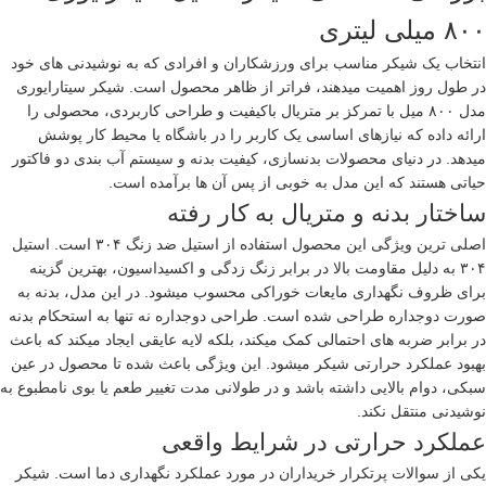
۸۰۰ میلی لیتری
انتخاب یک شیکر مناسب برای ورزشکاران و افرادی که به نوشیدنی های خود
در طول روز اهمیت میدهند، فراتر از ظاهر محصول است. شیکر سیتارایوری
مدل ۸۰۰ میل با تمرکز بر متریال باکیفیت و طراحی کاربردی، محصولی را
ارائه داده که نیازهای اساسی یک کاربر را در باشگاه یا محیط کار پوشش
میدهد. در دنیای محصولات بدنسازی، کیفیت بدنه و سیستم آب بندی دو فاکتور
حیاتی هستند که این مدل به خوبی از پس آن ها برآمده است.
ساختار بدنه و متریال به کار رفته
اصلی ترین ویژگی این محصول استفاده از استیل ضد زنگ ۳۰۴ است. استیل
۳۰۴ به دلیل مقاومت بالا در برابر زنگ زدگی و اکسیداسیون، بهترین گزینه
برای ظروف نگهداری مایعات خوراکی محسوب میشود. در این مدل، بدنه به
صورت دوجداره طراحی شده است. طراحی دوجداره نه تنها به استحکام بدنه
در برابر ضربه های احتمالی کمک میکند، بلکه لایه عایقی ایجاد میکند که باعث
بهبود عملکرد حرارتی شیکر میشود. این ویژگی باعث شده تا محصول در عین
سبکی، دوام بالایی داشته باشد و در طولانی مدت تغییر طعم یا بوی نامطبوع به
نوشیدنی منتقل نکند.
عملکرد حرارتی در شرایط واقعی
یکی از سوالات پرتکرار خریداران در مورد عملکرد نگهداری دما است. شیکر