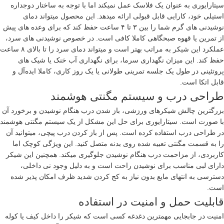
سیتارایوری به عنوان یک فلاسک عمل نمیکند اما با توجه به ساختار دوجداره
استیلی خود، کارایی قابل قبولی ارائه میدهد. این محصول میتواند دمای
نوشیدنی های گرم شما را بین ۳ تا ۴ ساعت حفظ کند که برای وعده های پیش
از تمرین یا قهوه صبحگاهی کاملا کافی است. در خصوص نوشیدنی های سرد،
عملکرد این شیکر به مراتب بهتر است و میتواند دمای سرد را تا بالای ۸ ساعت
حفظ کند. این میزان نگهداری سرما، برای نگهداری آب خنک یا شیک های
پروتئینی در طول یک جلسه تمرینی طولانی یا یک روز کاری، کاملا ایده‌آل و
قابل اتکا است.
طراحی درب و سیستم مگنتی هوشمند
بزرگترین چالش شیکرهای ورزشی، باز شدن درب هنگام نوشیدن و برخورد آن
با صورت است. سیتارایوری برای حل این مشکل از یک سیستم مگنتی هوشمند
در طراحی درب استفاده کرده است. پس از باز کردن درب پیچی، میتوانید آن
را به قسمت مگنتی تعبیه شده روی بدنه متصل کنید. این ویژگی کوچک اما
کاربردی، از مزاحمت درب هنگام نوشیدن جلوگیری میکند. همچنین این شیکر
دارای لبی مناسب برای نوشیدن راحت است و به دلیل وجود نی داخلی،
دسترسی به انتهای مایع بدون نیاز به کج کردن شدید ظرف امکان پذیر شده
است.
قابلیت حمل و امنیت در استفاده
امنیت در جابجایی مهمترین دغدغه کسی است که شیکر را داخل کیف یا کوله