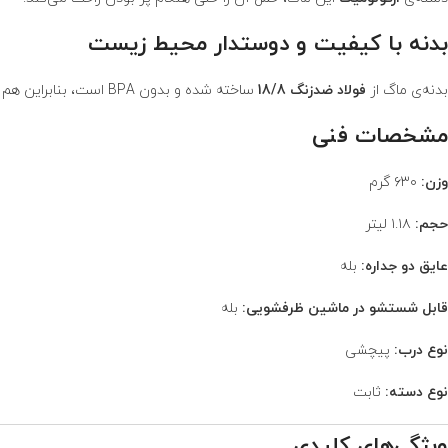
بدنه با کیفیت و دوستدار محیط زیست
بدنه‌ی ماگ از
فولاد ضدزنگ 18/8
ساخته شده و بدون BPA است، بنابراین هم ایمن و هم بادوام است. این ماگ با استفاده از مواد بازیافتی ساخته شده و به طبیعت بازمی‌گردد.
مشخصات فنی
وزن:
۶۳۰ گرم
حجم:
۱.۱۸ لیتر
عایق دو جداره:
بله
قابل شستشو در ماشین ظرفشویی:
بله
نوع درب:
پیچشی
نوع دسته:
ثابت
ویژگی‌های کلیدی