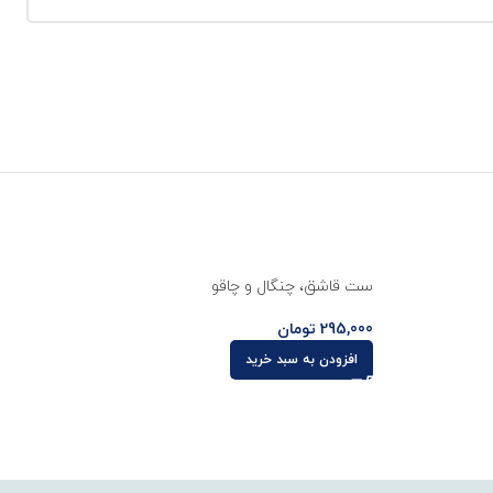
ست قاشق، چنگال و چاقو
لیوان wk
295,000
تومان
00
افزودن به سبد خرید