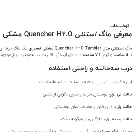
توضیحات
معرفی ماگ
استنلی
Quencher H2.O مشکی فسفری
ماگ
استنلی مدل Quencher H2.O Tumbler مشکی فسفری
یک ماگ حرفه‌ای
تا
۱۱ ساعت
و گرم تا
۷ ساعت
در دمای ایده‌آل باقی بمانند. همچنین، یخ موجود 
درب سه‌حالته و راحتی استفاده
این ماگ دارای درب پیشرفته با سه حالت استفاده است:
حالت نی
برای نوشیدن سریع و بدون نگرانی از نشتی
حالت باز
برای ریختن و مصرف آسان نوشیدنی
حالت بسته
برای جلوگیری از هرگونه نشت
دسته‌ی
ارگونومیک
این ماگ، حمل آن را حتی هنگام پر بودن راحت می‌کند.