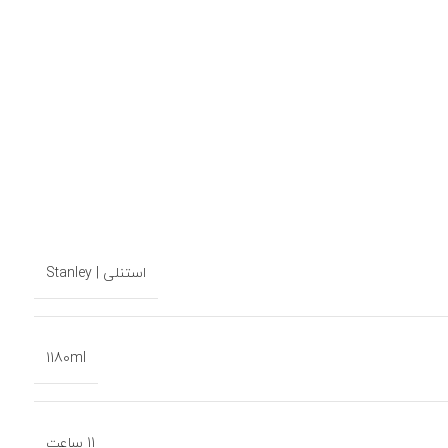
استنلی | Stanley
1180ml
11 ساعت