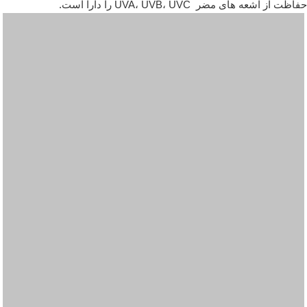
حفاظت از اشعه های مضر UVA، UVB، UVC را دارا است.