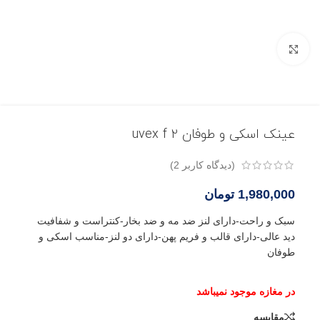
بزرگنمایی تصویر
عینک اسکی و طوفان uvex f 2
(دیدگاه کاربر
2
)
1,980,000
تومان
سبک و راحت-دارای لنز ضد مه و ضد بخار-کنتراست و شفافیت
دید عالی-دارای قالب و فریم پهن-دارای دو لنز-مناسب اسکی و
طوفان
مقایسه