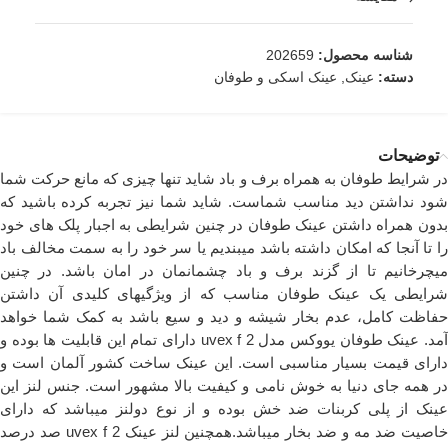
شناسه محصول:
202659
دسته:
عینک
,
عینک اسکی و طوفان
توضیحات
در شرایط طوفان به همراه برف و باد شاید تنها چیزی که مانع حرکت شما
شود نداشتن دید مناسب شماست. شاید شما نیز تجربه کرده باشید که
بدون همراه داشتن عینک طوفان در چنین شرایطی به اجبار پلک های خود
را تا آنجا که امکان داشته باشد میبندیم یا سر خود را به سمت مخالف باد
میچرخانیم تا از گزند برف و باد چشمانمان در امان باشد. در چنین
شرایطی یک عینک طوفان مناسب که از ویژگیهای کلیدی آن داشتن
حفاظت کامل، عدم بخار شیشه و دید و سیع باشد به کمک شما خواهد
آمد. عینک طوفان یووکس مدل uvex f 2 دارای تمام این قابلیت ها بوده و
دارای قیمت بسیار مناسبی است. این عینک ساخت کشور آلمان است و
در همه جای دنیا به خوش نامی و کیفیت بالا مشهور است. جنس لنز این
عینک از پلی کربنات ضد خش بوده و از نوع دولنز میباشد که دارای
خاصیت ضد مه و ضد بخار میباشد.همچنین لنز عینک uvex f 2 صد درصد