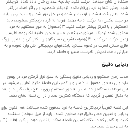
ستگاه ن شان میدهد، حرکت کنید. چنانچه عدد ن شان داده شده، کوچکتر
شود، یعنی شما به فرد زیرآوارمانده، نزدیکتر شدهاید ولی اگر اعداد بزرگتر
شود، یعنی فاصله شما از او بیشتر شده و در حال دور شدن هستید. پس باید
در جهت عکس، به حرکت ادامه دهید. هرچه به فرد ، نزدیکتر میشوید، باید
آهستهتر و با تمرکز بیشتر حرکت کنید. 3 )معموالً به طور مستقیم به فرد
مدفون شده نزدیک نمیشوید، بلکه در مسیر میدان جاذبة الکترومغناطیسی
زمین حرکت می کنید. 4 )همراه داشرتن دسرتگاههای الکتریکی و یا ابزار بزرگ
فلزی ممکن اسرت در نحوه عملکرد یابندههای دیجیتالی خلل وارد نموده و به
عبارتی باعث نمایش نادرست مسیر و فاصله گردد.
ردیابی دقیق
مدت زمان جستجو و ردیابی دقیق بستگی به عمق قرار گرفتن فرد در بهمن
دارد ولی به طور معمول تا 2 متر و یا کمتر، این فاصلة دقیق نمایان میشود. در
این مرحله، دستگاه زنده یاب را به طور مستقیم روی سطح برف بگیرید! و بعد
به دنبال نقطهای گردید که دستگاه کمترین عدد را در آن نقطه نشان دهد.
این نقطه تقریباً نزدیکترین فاصله به فرد مدفون شده میباشد. هم اکنون برای
ردیابی و تعیین محل دقیق فرد مدفون شده ، باید از میل سونداژ استفاده
کنید. هنگامی که دستگاه کمترین فاصله ممکن را نشان دهد، پیکان )فلش( آن
به تمام جهات میچرخد.