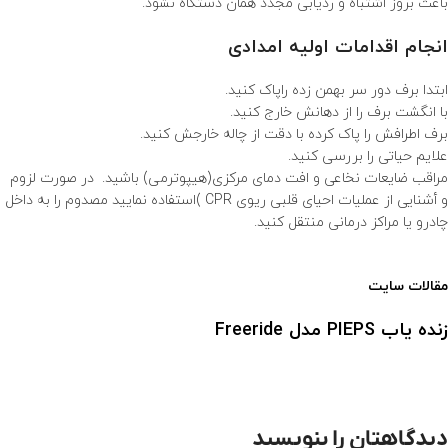
باعث بروز اشتباه و ردیابی مجدد همان دستگاه نشود.
انجام اقدامات اولیه امدادی
ابتدا برف دور سر بهمن زده راپاک کنید.
با انگشت برف را از دهانش خارج کنید.
برف اطرافش را پاک کرده با دقت از چاله خارجش کنید.
علایم حیاتی را بررسی کنید.
مراقب ضایعات نخاعی و افت دمای مرکزی(هیپوترمی) باشید. در صورت لزوم
و أشنایی از عملیات احیای قلبی ریوی CPR )استفاده نمایید مصدوم را به داخل
چادرو یا مراکز درمانی منتقل کنید.
جستجو با دستگاه دیجیتال ترنسیور
مقالات سایت
زنده یاب PIEPS مدل Freeride
دیدگاهتان را بنویسید