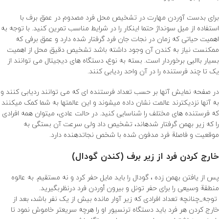
برای بدست آوردن مهارت در تشخیص محل فرد مصدوم در عمق برف با
استفاده از میل سونداژ حتما اینکار را در شرایط مناسب تمرین کنید. با توجه به
اهمیت حیاتی که زمان در نجات جان فرد گرفتار شده دارد و عمق برفی که
ممکنست نیاز به کندن آن وجود داشته باشد تشخیص دقیق محل از اهمیت
بسیار باالیی برخوردار است. بسته به نوع، دستگاه های دیجیتال می توانند از
یک تا چند فرستنده را در آن واحد ردیابی کنند.
در صفحه نمایش آنها بر حسب تعداد فرستنده ای که می توانند ردیابی کنند و
به آنها نزدیکترند عالمت نشان داده میشوند و این عالمتها به شما کمک میکنند
که فرستنده های مختلف را شناسایی کنید. در حالت عادی، میتوان همه افرادی
را که زیر بهمن گرفتار شدهاند، تشخیص داد ولی سرعت آن بستگی به
موقعیت و فاصلة فرد مدفون شده با شخص نجاتدهنده دارد.
خارج کردن فرد از زیر برف (کندن گودال)
پس از یافتن بهمن زده ، گودال را باید مایل حفر کرد و نه مستقیم. به عالوه
منطقة وسیعی را برای حفر تونل و بیرون أوردن فرد درنظربگیرید.
توجه_چنانچه تعداد افرادی که زیر آوار مانده بیش از یک نفر باشد، بعد از
خارج کردن هر فرد باید دستگاه ترنسیور او را هرچه سریعتر خاموش نمود تا