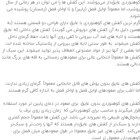
کوهنوردی عایق‌دار می‌پوشند. این کفش ها را می توان در هر زمانی از سال
پوشید، اما معمولاً اوایل فصل (پاییز) و تا اواخر فصل (زمستان) پوشیده می
شوند.
گرم ترین کفش های کوهنوردی با عایق دارای طراحی دو قسمتی هستند (به
همین دلیل به آن کفش های دوپوش می گویند): کفش های داخلی که عایق
هستند و لایه های ضد آب بیرونی با کفی روی آنها باعث حفظ گرمای داخل
کفش میشوند. به طور سنتی لایه های بیرونی از پلاستیک ساخته شده اند،
اما بغضی از آنها نیز از مواد مصنوعی انعطاف پذیر تولید میشوند. این سبک از
کفش ها معمولاً انتخابی عالی برای صعودهای زمستانی به قله های بزرگ مانند
دنالی هستند.
لوازم ضروری کوهنوردی – قسمت اول
کفش های عایق بدون پوش های قابل جابجایی معمولاً گرمای زیادی ندارند،
اما اغلب برای صعودهای اوایل فصل و اواخر فصل به اندازه کافی گرم هستند.
کفش های کوهنوردی بدون عایق: برای صعود در دمای پایین تر مورد استفاده
قرار میگیرند و مناسب برای کوهنوردانی که زمان زیادی روی برف یا
یخچال‌های طبیعی راه نمیروند می باشد. این کفش ها معمولاً حجم کمتری
دارند و سبک‌تر از کفش های عایق‌دار هستند که آنها را راحت‌تر و سبک‌تر
می‌کند. کفش های غیر عایق معمولا در طول صعودهای میان فصل برای
کوهنوردان معمول تر است.