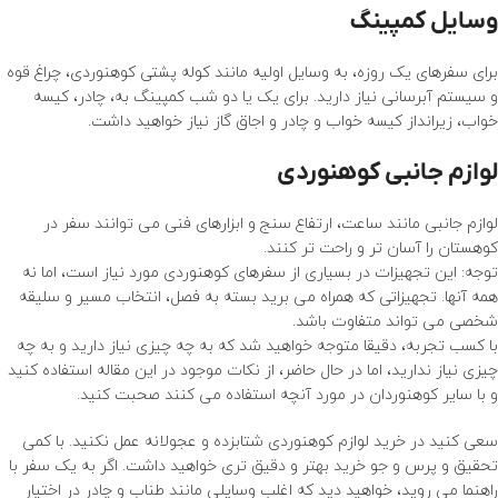
وسایل کمپینگ
برای سفرهای یک روزه، به وسایل اولیه مانند
کوله پشتی کوهنوردی
، چراغ قوه
و سیستم آبرسانی نیاز دارید. برای یک یا دو شب کمپینگ به، چادر،
کیسه
خواب
، زیرانداز کیسه خواب و چادر و اجاق گاز نیاز خواهید داشت.
لوازم جانبی کوهنوردی
لوازم جانبی مانند ساعت، ارتفاع سنج و ابزارهای فنی می توانند سفر در
کوهستان را آسان تر و راحت تر کنند.
توجه: این تجهیزات در بسیاری از سفرهای کوهنوردی مورد نیاز است، اما نه
همه آنها. تجهیزاتی که همراه می برید بسته به فصل، انتخاب مسیر و سلیقه
شخصی می تواند متفاوت باشد.
با کسب تجربه، دقیقا متوجه خواهید شد که به چه چیزی نیاز دارید و به چه
چیزی نیاز ندارید، اما در حال حاضر، از نکات موجود در این مقاله استفاده کنید
و با سایر کوهنوردان در مورد آنچه استفاده می کنند صحبت کنید.
سعی کنید در خرید لوازم کوهنوردی شتابزده و عجولانه عمل نکنید. با کمی
تحقیق و پرس و جو خرید بهتر و دقیق تری خواهید داشت. اگر به یک سفر با
راهنما می روید، خواهید دید که اغلب وسایلی مانند طناب و چادر در اختیار