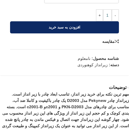
+
-
افزودن به سبد خرید
مقایسه
شناسه محصول:
نامعلوم
دسته:
زیرانداز کوهنوردی
توضیحات
مهم ترین نکته برای خرید زیر انداز، تناسب ابعاد چادر با
زیر انداز
است.
زیرانداز چادر Pekynew مدل D2003 یک چادر باکیفیت و کاملا ضد آب،
مناسب برای چادرهای مدل PKN-D2003 و c2001و c2001-B است. بسته
بندی کوچک و کم حجم این زیر انداز از ویژگی های این زیر انداز محسوب می
شود. چهار گوشه این زیرانداز جهت اتصال و فیکس ماندن به چادر پانچ شده
است. از این زیر انداز می توانید به عنوان یک زیرانداز کمپینگ و طبیعت گردی