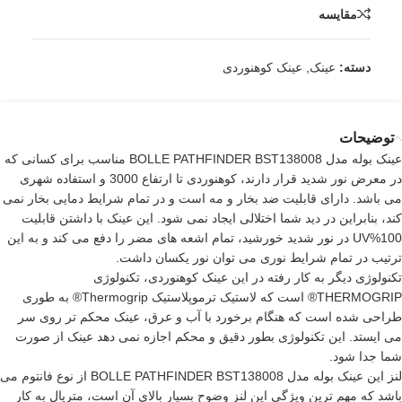
مقایسه
دسته:
عینک
,
عینک کوهنوردی
توضیحات
عینک بوله مدل
BOLLE
PATHFINDER BST138008 مناسب برای کسانی که
در معرض نور شدید قرار دارند، کوهنوردی تا ارتفاع 3000 و استفاده شهری
می باشد. دارای قابلیت ضد بخار و مه است و در تمام شرایط دمایی بخار نمی
کند، بنابراین در دید شما اختلالی ایجاد نمی شود. این عینک با داشتن قابلیت
UV%100 در نور شدید خورشید، تمام اشعه های مضر را دفع می کند و به این
ترتیب در تمام شرایط نوری می توان نور یکسان داشت.
تکنولوژی دیگر به کار رفته در این
عینک کوهنوردی
، تکنولوژی
THERMOGRIP® است که لاستیک ترموپلاستیک Thermogrip® به طوری
طراحی شده است که هنگام برخورد با آب و عرق، عینک محکم تر روی سر
می ایستد. این تکنولوژی بطور دقیق و محکم اجازه نمی دهد
عینک
از صورت
شما جدا شود.
لنز این عینک
بوله
مدل BOLLE PATHFINDER BST138008 از نوع فانتوم می
باشد که مهم ترین ویژگی این لنز وضوح بسیار بالای آن است، متریال به کار