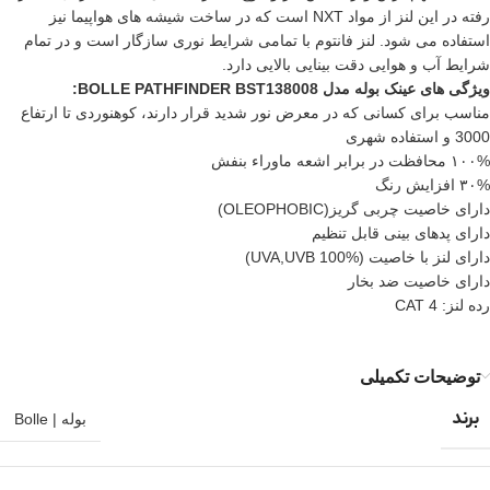
رفته در این لنز از مواد NXT است که در ساخت شیشه های هواپیما نیز
استفاده می شود. لنز فانتوم با تمامی شرایط نوری سازگار است و در تمام
شرایط آب و هوایی دقت بینایی بالایی دارد.
ویژگی های
عینک
بوله مدل BOLLE PATHFINDER BST138008:
مناسب برای کسانی که در معرض نور شدید قرار دارند، کوهنوردی تا ارتفاع
3000 و استفاده شهری
۱۰۰% محافظت در برابر اشعه ماوراء بنفش
۳۰% افزایش رنگ
دارای خاصیت چربی گریز(OLEOPHOBIC)
دارای پدهای بینی قابل تنظیم
دارای لنز با خاصیت (UVA,UVB 100%)
دارای خاصیت ضد بخار
رده لنز: CAT 4
توضیحات تکمیلی
برند
بوله | Bolle