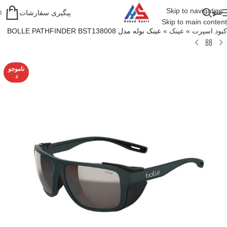
Skip to navigation
منو
پیگیری سفارشات
0
Skip to main content
کبود اسپرت
»
عینک
»
عینک بوله مدل BOLLE PATHFINDER BST138008
ناموجو
د