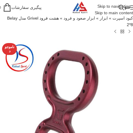
Skip to navigation
منو
پیگیری سفارشات
0
Skip to main content
کبود اسپرت
»
ابزار
»
ابزار صعود و فرود
»
هشت فرود Grivel مدل Belay
2*8
ناموجو
د