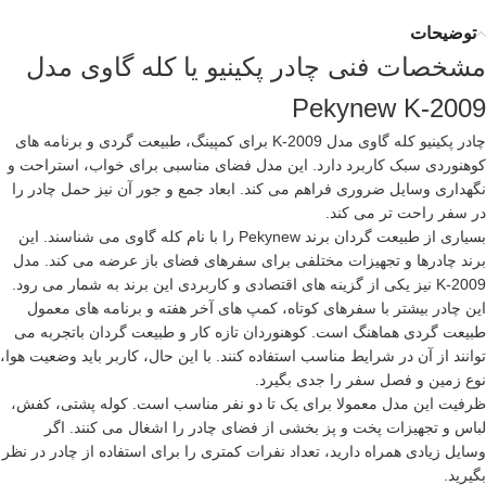
توضیحات
مشخصات فنی چادر پکینیو یا کله گاوی مدل
Pekynew K-2009
چادر پکینیو کله گاوی مدل K-2009 برای کمپینگ، طبیعت گردی و برنامه های
کوهنوردی سبک کاربرد دارد. این مدل فضای مناسبی برای خواب، استراحت و
نگهداری وسایل ضروری فراهم می کند. ابعاد جمع و جور آن نیز حمل چادر را
در سفر راحت تر می کند.
بسیاری از طبیعت گردان برند Pekynew را با نام کله گاوی می شناسند. این
برند چادرها و تجهیزات مختلفی برای سفرهای فضای باز عرضه می کند. مدل
K-2009 نیز یکی از گزینه های اقتصادی و کاربردی این برند به شمار می رود.
این چادر بیشتر با سفرهای کوتاه، کمپ های آخر هفته و برنامه های معمول
طبیعت گردی هماهنگ است. کوهنوردان تازه کار و طبیعت گردان باتجربه می
توانند از آن در شرایط مناسب استفاده کنند. با این حال، کاربر باید وضعیت هوا،
نوع زمین و فصل سفر را جدی بگیرد.
ظرفیت این مدل معمولا برای یک تا دو نفر مناسب است. کوله پشتی، کفش،
لباس و تجهیزات پخت و پز بخشی از فضای چادر را اشغال می کنند. اگر
وسایل زیادی همراه دارید، تعداد نفرات کمتری را برای استفاده از چادر در نظر
بگیرید.