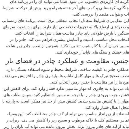
گزینه ای کاربردی محسوب می شود. شما می توانید آن را در برنامه های
جنگلی، کوهستانی و کمپ های آخر هفته همراه ببرید. پیش از حرکت، شرایط
آب و هوایی مقصد را بررسی کنید.
این مدل برای شرایط متعادل انتخاب منطقی تری است. برنامه های زمستانی
و صعودهای ارتفاع بالا به تجهیزات تخصصی نیاز دارند. برای باد شدید، سرمای
سنگین یا بارش طولانی باید چادر مناسب همان شرایط را انتخاب کنید.
انتخاب محل مناسب، امنیت و آسایش بیشتری فراهم می کند. چادر را در
مسیر جریان آب یا کنار شیب تند برپا نکنید. همچنین از نصب چادر زیر شاخه
های خشک و سنگ های ناپایدار خودداری کنید.
جنس، مقاومت و عملکرد چادر در فضای باز
عملکرد چادر به کیفیت ساخت، شرایط محیط و شیوه استفاده بستگی دارد.
نصب صحیح تیرک ها و مهار کامل طناب ها، پایداری چادر را افزایش می دهد.
میخ ها را نیز متناسب با جنس زمین انتخاب کنید.
باد می تواند به چادری که مهار مناسبی ندارد فشار وارد کند. برای کاهش این
فشار، جهت ورودی چادر را با توجه به مسیر باد تنظیم کنید. سپس طناب های
مهار را با کشش مناسب ببندید. کشش بیش از حد نیز ممکن است به پارچه یا
محل اتصال فشار وارد کند.
استفاده از زیرانداز مناسب می تواند از کف چادر محافظت کند. این وسیله
تماس مستقیم کف با خاک مرطوب و سطح زبر را کاهش می دهد. زیرانداز
نباید از لبه های چادر بیرون بزند. بخش بیرون مانده می تواند آب باران را زیر