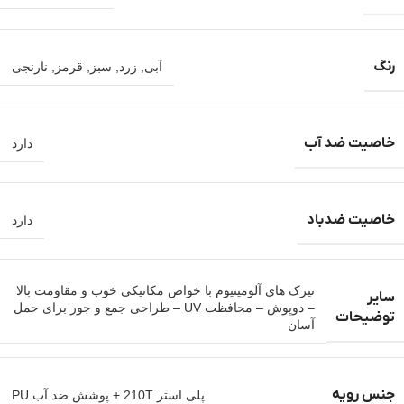
رنگ
آبی
,
زرد
,
سبز
,
قرمز
,
نارنجی
خاصیت ضد آب
دارد
خاصیت ضدباد
دارد
تیرک های آلومینیوم با خواص مکانیکی خوب و مقاومت بالا
سایر
– دوپوش – محافظت UV – طراحی جمع و جور برای حمل
توضیحات
آسان
جنس رویه
پلی استر 210T + پوشش ضد آب PU