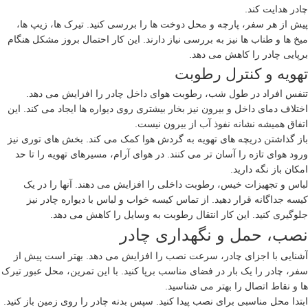
چادر هدایت کند.
پیش از هر سفر، پارچه و محل دوخت ها را بررسی کنید. تیرک ها، زیپ ها،
میخ ها و طناب ها نیز به بررسی نیاز دارند. این کار احتمال بروز مشکل هنگام
برپایی چادر را کاهش می دهد.
تهویه و کنترل رطوبت
تنفس افراد در طول شب، رطوبت هوای داخل چادر را افزایش می دهد.
اختلاف دمای داخل و بیرون نیز بخار بیشتری روی دیواره ها ایجاد می کند. این
اتفاق همیشه نشانه نفوذ آب از بیرون نیست.
باز گذاشتن دریچه های تهویه به گردش هوا کمک می کند. بخش های توری نیز
ورود هوای تازه را آسان تر می کنند. در هوای آرام، مسیرهای تهویه را تا حد
امکان باز نگه دارید.
لباس و تجهیزات خیس، رطوبت داخلی را افزایش می دهند. آنها را در یک
کیسه جداگانه قرار دهید. از تماس کیسه خواب و لباس با دیواره چادر نیز
جلوگیری کنید. این کار انتقال رطوبت به وسایل را کاهش می دهد.
نصب، حمل و نگهداری چادر
آشنایی با اجزای چادر، سرعت نصب را افزایش می دهد. بهتر است پیش از
سفر، چادر را یک بار در فضای مناسب برپا کنید. با این تمرین، محل عبور تیرک
ها و نقاط اتصال را بهتر می شناسید.
ابتدا محل مناسبی برای نصب پیدا کنید. سپس بدنه چادر را روی زمین باز کنید.