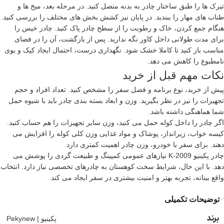
تیرک ها را طبق ساختار چادر به بدنه متصل کنید. در مرحله بعد، میخ ها و
طناب های مهار را ببندید. در پایان نیز کشش بخش های مختلف را بررسی کنید.
هنگام جمع کردن، خاک و رطوبت را از سطح چادر پاک کنید. چادر خیس را
برای مدت طولانی داخل کاور نگه ندارید. پس از بازگشت، آن را در فضای
مناسب باز کنید تا کاملا خشک شود. نگهداری درست، احتمال ایجاد کپک و بوی
نامطبوع را کاهش می دهد.
نکات مهم قبل از خرید
پیش از خرید، نوع برنامه و فصل سفر را مشخص کنید. تعداد افراد و حجم
تجهیزات را نیز در نظر بگیرید. وزن و ابعاد بسته بندی چادر باید با شیوه حمل
شما هماهنگی داشته باشد.
اگر چادر را داخل کوله حمل می کنید، وزن سایر تجهیزات را هم حساب کنید.
کیسه خواب، زیرانداز، پوشاک و مواد غذایی وزن کلی کوله را افزایش می
دهند. برای سفر با خودرو، وزن چادر اهمیت کمتری دارد.
چادر پکینیو K-2009 نیازهای عمومی کمپینگ و طبیعت گردی را پوشش می
دهد. با این حال، شرایط سخت کوهستان به چادرهای تخصصی نیاز دارد. انتخاب
واقع بینانه، تجربه بهتر و امنیت بیشتری در سفر ایجاد می کند.
توضیحات تکمیلی
برند
پکینیو | Pekynew