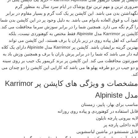
ضروری ترین و مهم ترین نوع پوشاک در ایام سرد سال به منظور گرم
نگهداشتن بدن می باشد. این
کاپشن پر
یک کت گرم و بسیار مقاوم در برابر
نفوذ آب و فوق العاده بادوام می باشد. به دلیل وجود پر در این کاپشن بدن شما
را گرم نگه می دارد. همچنین شما را در برابر سوزش سرما محافظت می کند.
کاپشن پر Karrimor مدل Alpiniste فقط مختص به کوهنوردی نیست، بلکه
کسانی که اهل پیاده روی در زیر باران یا برف هستند، این کاپشن می تواند
بهترین گزینه برایشان باشد. کاپشن پر Karrimor مدل Alpiniste دارای یک کلاه
لبه دار می باشد که شما را در برابر پرش باران یا برف و همچنین وزش باد به
صورتتون محافظت می کند. این کاپشن پر
برند کریمور
یک جیب بر روی سینه
و دو جیب در دو طرفه پهلو ها می باشد که کارایی این کاپشن را دو چندان می
کند.
مشخصات و ویژگی های کاپشن پر Karrimor
مدل Alpiniste
مناسب برای بهار، پاییز، زمستان
قابل استفاده در کوهنوردی و پیاده روی روزانه
لایه بیرونی پارچه نایلون
لایه داخلی پارچه پر
قابل شستشو در ماشین لباسشویی