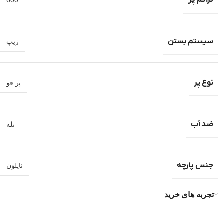
تراکم پر
600
سیستم بستن
زیپ
نوع پر
پر قو
ضد آب
بله
جنس پارچه
نایلون
تجربه های خرید