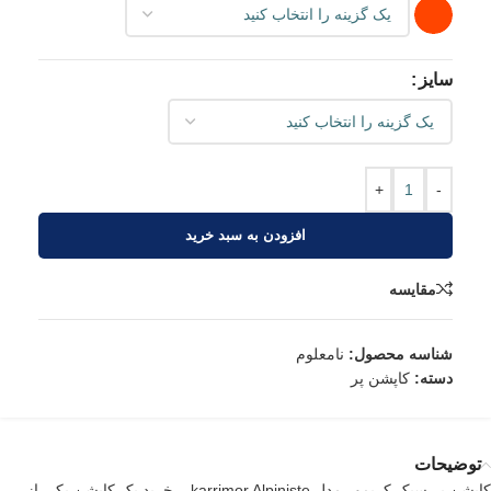
سایز
+
-
افزودن به سبد خرید
مقایسه
شناسه محصول:
نامعلوم
دسته:
کاپشن پر
توضیحات
کاپشن پر سبک کریمور مدل karrimor Alpiniste – خرید یک کاپشن یکی از