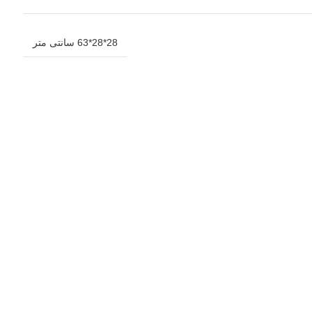
28*28*63 سانتی متر