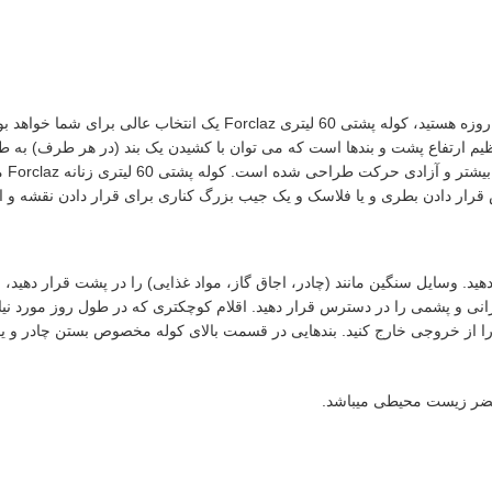
اگر به دنبال یک کوله سبک با حجم بالا برای کوهنوردی و یا طبیعتگردی های چن
های مهم این کوله به کارگیری سیستم Easy-Fit مخصوص تنظیم ارتفاع پشت و بندها است که می توان با کشیدن 
ی شده است. کوله پشتی 60 لیتری زنانه Forclaz مدل Mt 100 easy-fitیک
ص قرار دادن بطری و یا فلاسک و یک جیب بزرگ کناری برای قرار دادن نقشه و
وسایل سنگین مانند (چادر، اجاق گاز، مواد غذایی) را در پشت قرار دهید، لباس
ی بارانی و پشمی را در دسترس قرار دهید. اقلام کوچکتری که در طول روز مورد
از خروجی خارج کنید. بندهایی در قسمت بالای کوله مخصوص بستن چادر و یا زیر