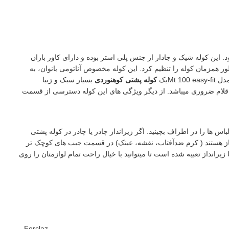
د روزه هستید، کوله پشتی 60 لیتری Forclaz یک انتخاب عالی برای شما خواهد بود. این کوله شیک و جادار از جنس پلی استر بوده و دارای کاور باران
یک بند (در هر طرف) به طور همزمان کوله را تنظیم کرد. این کوله مخصوص آناتومی بانوان، به
کوله پشتی کوهنوردی
بسیار سبک و زیبا
 اقلام ضروری میباشد. از دیگر ویژگی های این کوله دسترسی از قسمت
 ها را در اطراف بچینید. اگر زیرانداز چادر یا چادر در کوله پشتی
 نیاز هستند ( کرم ضدآفتاب، نقشه، عینک) در قسمت جیب های کوچک تر
انداز تعبیه شده است تا میتوانید با خیال راحت تمام لوازمتان را روی
Forclaz