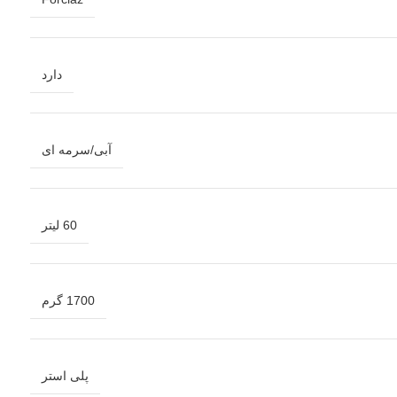
دارد
آبی/سرمه ای
60 لیتر
1700 گرم
پلی استر