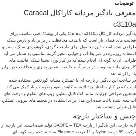
توضیحات
معرفی بادگیر مردانه کاراکال Caracal
c3110a
بادگیر مردانه کاراکال Caracal c3110a یکی از پوشاک فنی مناسب برای
فعالیت های فضای باز است که با هدف محافظت در برابر باد و بارش سبک
طراحی شده است. این محصول برای طبیعت گردی، کوهنوردی سبک، سفر و
استفاده روزمره در شرایط آب و هوایی متغیر گزینه مناسبی به شمار می آید.
طراحی آن به گونه ای انجام شده که در کنار وزن نسبتا سبک، قابلیت های
کاربردی مانند مقاومت در برابر آب، خاصیت تنفس پذیری و محافظت در برابر
باد را ارائه دهد.
در ساخت این بادگیر از پارچه ای با عملکرد مشابه گورتکس استفاده شده
است که در کنار ساختار چند لایه، به کاهش نفوذ رطوبت و باد کمک می کند.
همچنین طراحی جزئیات مانند کلاه قابل تنظیم، زیپ های مقاوم و دوخت های
آب بندی شده باعث شده این مدل برای استفاده در محیط های بیرونی عملکرد
قابل قبولی داشته باشد.
جنس و ساختار پارچه
لایه خارجی این بادگیر از پارچه GAOPE – TEX تولید شده است. این پارچه از
ترکیب 89 درصد Nylon و 11 درصد Elastane ساخته شده و به گونه ای