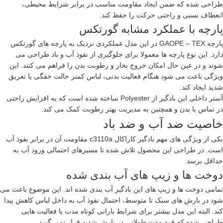
طراحی شده که ضمن ایجاد مقاومت مناسب در برابر شرایط محیطی،
انعطاف نسبی و راحتی حرکت را حفظ کند.
پارچه با عملکرد مشابه گورتکس
پارچه GAOPE – TEX در این مدل عملکردی نزدیک به پارچه های گورتکس
دارد. این نوع پارچه ها معمولا برای جلوگیری از نفوذ آب و باد طراحی می
شوند و در عین حال امکان خروج بخار و رطوبت بدن را فراهم می کنند. این
ویژگی باعث می شود هنگام فعالیت بدنی، لباس کمتر حالت خفگی یا تعریق
شدید ایجاد کند.
آستر داخلی این بادگیر از Polyester ساخته شده است که به افزایش راحتی
در تماس با بدن و همچنین به مدیریت بهتر رطوبت کمک می کند.
خاصیت ضد آب و ضد باد
یکی از ویژگی های مهم بادگیر کاراکال c3110a مقاومت آن در برابر نفوذ آب
است. در طراحی این محصول تلاش شده تا مسیرهای احتمالی ورود آب به
حداقل برسد.
دوخت ها و زیپ های آب بندی شده
تمامی دوخت ها و زیپ های این بادگیر آب بندی شده اند. این موضوع باعث می
شود در بارش های سبک تا متوسط، احتمال نفوذ آب به داخل لباس کاهش پیدا
کند. البته این مدل بیشتر برای شرایط بارانی کوتاه مدت یا فعالیت هایی
طراحی شده که فرد مدت طولانی در بارش شدید قرار نمی گیرد.