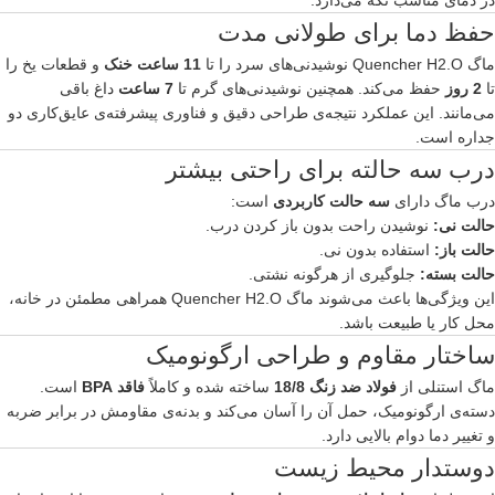
در دمای مناسب نگه می‌دارد.
حفظ دما برای طولانی مدت
ماگ Quencher H2.O نوشیدنی‌های سرد را تا
11 ساعت خنک
و قطعات یخ را
تا
2 روز
حفظ می‌کند. همچنین نوشیدنی‌های گرم تا
7 ساعت
داغ باقی
می‌مانند. این عملکرد نتیجه‌ی طراحی دقیق و فناوری پیشرفته‌ی عایق‌کاری دو
جداره است.
درب سه حالته برای راحتی بیشتر
درب ماگ دارای
سه حالت کاربردی
است:
حالت نی:
نوشیدن راحت بدون باز کردن درب.
حالت باز:
استفاده بدون نی.
حالت بسته:
جلوگیری از هرگونه نشتی.
این ویژگی‌ها باعث می‌شوند ماگ Quencher H2.O همراهی مطمئن در خانه،
محل کار یا طبیعت باشد.
ساختار مقاوم و طراحی ارگونومیک
ماگ استنلی از
فولاد ضد زنگ 18/8
ساخته شده و کاملاً
فاقد BPA
است.
دسته‌ی ارگونومیک، حمل آن را آسان می‌کند و بدنه‌ی مقاومش در برابر ضربه
و تغییر دما دوام بالایی دارد.
دوستدار محیط زیست